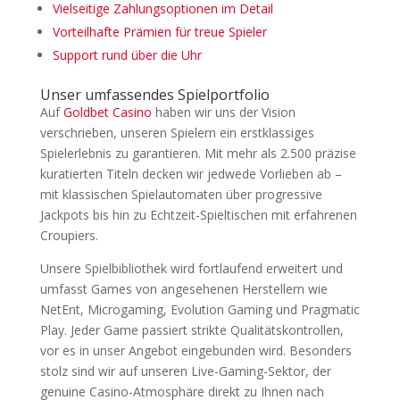
Vielseitige Zahlungsoptionen im Detail
Vorteilhafte Prämien für treue Spieler
Support rund über die Uhr
Unser umfassendes Spielportfolio
Auf
Goldbet Casino
haben wir uns der Vision
verschrieben, unseren Spielern ein erstklassiges
Spielerlebnis zu garantieren. Mit mehr als 2.500 präzise
kuratierten Titeln decken wir jedwede Vorlieben ab –
mit klassischen Spielautomaten über progressive
Jackpots bis hin zu Echtzeit-Spieltischen mit erfahrenen
Croupiers.
Unsere Spielbibliothek wird fortlaufend erweitert und
umfasst Games von angesehenen Herstellern wie
NetEnt, Microgaming, Evolution Gaming und Pragmatic
Play. Jeder Game passiert strikte Qualitätskontrollen,
vor es in unser Angebot eingebunden wird. Besonders
stolz sind wir auf unseren Live-Gaming-Sektor, der
genuine Casino-Atmosphäre direkt zu Ihnen nach