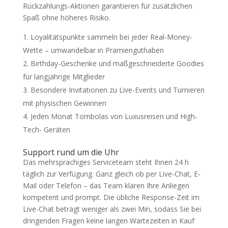
Rückzahlungs-Aktionen garantieren für zusätzlichen
Spaß ohne höheres Risiko.
Loyalitätspunkte sammeln bei jeder Real-Money-
Wette – umwandelbar in Prämienguthaben
Birthday-Geschenke und maßgeschneiderte Goodies
für langjährige Mitglieder
Besondere Invitationen zu Live-Events und Turnieren
mit physischen Gewinnen
Jeden Monat Tombolas von Luxusreisen und High-
Tech- Geräten
Support rund um die Uhr
Das mehrsprachiges Serviceteam steht Ihnen 24 h
täglich zur Verfügung. Ganz gleich ob per Live-Chat, E-
Mail oder Telefon – das Team klären Ihre Anliegen
kompetent und prompt. Die übliche Response-Zeit im
Live-Chat beträgt weniger als zwei Min, sodass Sie bei
dringenden Fragen keine langen Wartezeiten in Kauf