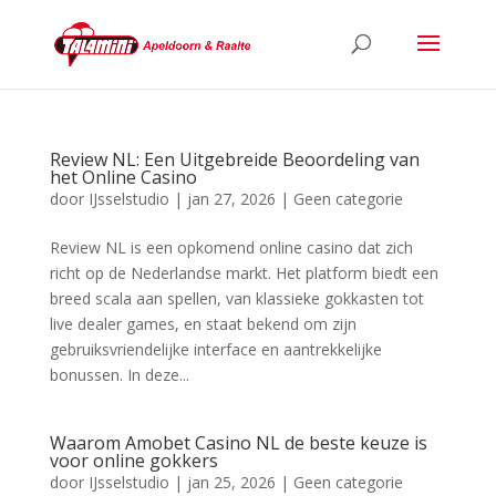
Review NL: Een Uitgebreide Beoordeling van
het Online Casino
door
IJsselstudio
|
jan 27, 2026
|
Geen categorie
Review NL is een opkomend online casino dat zich
richt op de Nederlandse markt. Het platform biedt een
breed scala aan spellen, van klassieke gokkasten tot
live dealer games, en staat bekend om zijn
gebruiksvriendelijke interface en aantrekkelijke
bonussen. In deze...
Waarom Amobet Casino NL de beste keuze is
voor online gokkers
door
IJsselstudio
|
jan 25, 2026
|
Geen categorie