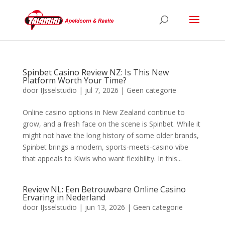
Spinbet Casino Review NZ: Is This New
Platform Worth Your Time?
door
IJsselstudio
|
jul 7, 2026
|
Geen categorie
Online casino options in New Zealand continue to
grow, and a fresh face on the scene is Spinbet. While it
might not have the long history of some older brands,
Spinbet brings a modern, sports-meets-casino vibe
that appeals to Kiwis who want flexibility. In this...
Review NL: Een Betrouwbare Online Casino
Ervaring in Nederland
door
IJsselstudio
|
jun 13, 2026
|
Geen categorie