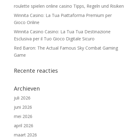
roulette spielen online casino Tipps, Regeln und Risiken
Winnita Casino: La Tua Piattaforma Premium per
Gioco Online
Winnita Casino Casino: La Tua Tua Destinazione
Esclusiva per il Tuo Gioco Digitale Sicuro
Red Baron: The Actual Famous Sky Combat Gaming
Game
Recente reacties
Archieven
juli 2026
juni 2026
mei 2026
april 2026
maart 2026