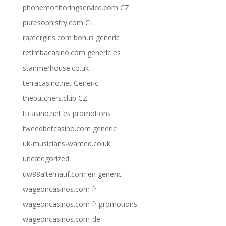
phonemonitoringservice.com CZ
puresophistry.com CL
raptergiris.com bonus generic
retimbacasino.com generic es
stanmerhouse.co.uk
terracasino.net Generic
thebutchers.club CZ
ttcasino.net es promotions
tweedbetcasino.com generic
uk-musicians-wanted.co.uk
uncategorized
uw88alternatif.com en generic
wageoncasinos.com fr
wageoncasinos.com fr promotions
wageoncasinos.com-de