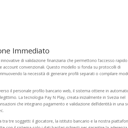
ione Immediato
 innovative di validazione finanziaria che permettono l’accesso rapido
e account convenzionali. Questo modello si fonda su protocolli di
i, rimuovendo la necessità di generare profili separati o compilare modu
rso il personale profilo bancario web, il sistema ottiene in automati
legittimo. La tecnologia Pay N Play, creata inizialmente in Svezia nel
ansazioni che integrano pagamento e validazione dell’identità in una s
ec.
tra tre soggetti: il giocatore, la istituto bancario e la nostra piattafo
e con il sistema solo i dati basilari richiesti per garantire la aderenza 