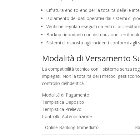
Cifratura end-to-end per la totalità delle le int
Isolamento dei dati operativi dai sistemi di gi
Verifiche regolari eseguiti da enti di accredita
Backup ridondanti con distribuzione territoriale
Sistemi di risposta agli incidenti conformi agl
Modalità di Versamento S
La compatibilità tecnica con il sistema senza reg
impiegati. Non la totalità dei i metodi gestiscono
controllo dell’identità.
Modalità di Pagamento
Tempistica Deposito
Tempistica Prelievo
Controllo Autenticazione
Online Banking Immediato
Ra