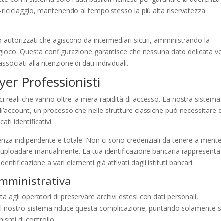
riciclaggio, mantenendo al tempo stesso la più alta riservatezza
 autorizzati che agiscono da intermediari sicuri, amministrando la
di gioco. Questa configurazione garantisce che nessuna dato delicata 
ociati alla ritenzione di dati individuali.
yer Professionisti
ci reali che vanno oltre la mera rapidità di accesso. La nostra sistema
dell’account, un processo che nelle strutture classiche può necessitare 
ati identificativi.
enza indipendente e totale. Non ci sono credenziali da tenere a mente
 da uploadare manualmente. La tua identificazione bancaria rappresenta
dentificazione a vari elementi già attivati dagli istituti bancari.
Amministrativa
 agli operatori di preservare archivi estesi con dati personali,
. Il nostro sistema riduce questa complicazione, puntando solamente s
nismi di controllo.