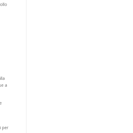
ollo
lla
se a
ne
i per