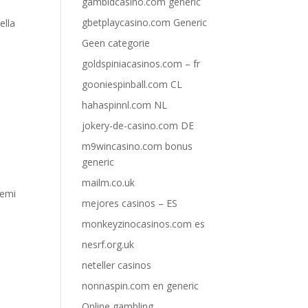
gambidcasino.com generic
gbetplaycasino.com Generic
ella
Geen categorie
goldspiniacasinos.com – fr
gooniespinball.com CL
hahaspinnl.com NL
jokery-de-casino.com DE
m9wincasino.com bonus
generic
mailm.co.uk
hemi
mejores casinos – ES
monkeyzinocasinos.com es
nesrf.org.uk
neteller casinos
nonnaspin.com en generic
Online gambling