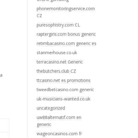
phonemonitoringservice.com
CZ
puresophistry.com CL
raptergiris.com bonus generic
retimbacasino.com generic es
stanmerhouse.co.uk
terracasino.net Generic
thebutchers.club CZ
la
ttcasino.net es promotions
tweedbetcasino.com generic
uk-musicians-wanted.co.uk
uncategorized
uw88alternatif.com en
generic
wageoncasinos.com fr