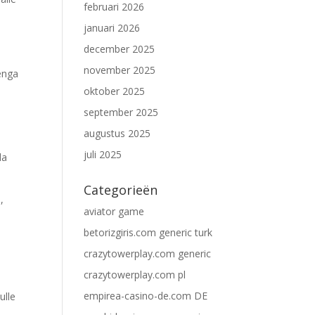
februari 2026
januari 2026
december 2025
november 2025
venga
oktober 2025
september 2025
augustus 2025
juli 2025
da
Categorieën
,
aviator game
betorizgiris.com generic turk
crazytowerplay.com generic
crazytowerplay.com pl
empirea-casino-de.com DE
ulle