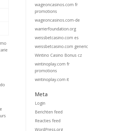
wageoncasinos.com fr
promotions
wageoncasinos.com-de
warrierfoundation.org
weissbetcasino.com es
ismo
weissbetcasino.com generic
carie
Wintino Casino Bonus cz
wintinoplay.com fr
promotions
wintinoplay.com it
ndo
Meta
Login
ce
Berichten feed
ours
Reacties feed
WordPress.org