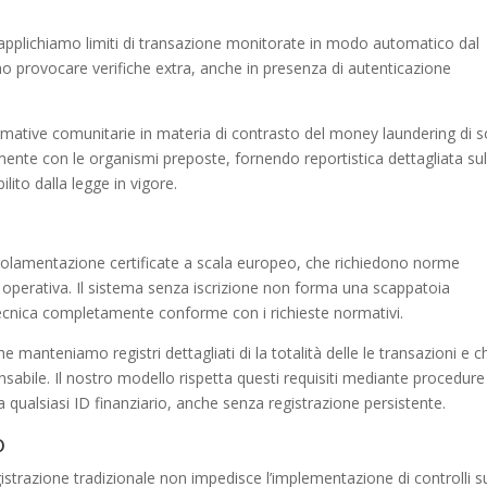
io, applichiamo limiti di transazione monitorate in modo automatico dal
no provocare verifiche extra, anche in presenza di autenticazione
ative comunitarie in materia di contrasto del money laundering di s
ente con le organismi preposte, fornendo reportistica dettagliata sul
ito dalla legge in vigore.
golamentazione certificate a scala europeo, che richiedono norme
ità operativa. Il sistema senza iscrizione non forma una scappatoia
cnica completamente conforme con i richieste normativi.
anteniamo registri dettagliati di la totalità delle le transazioni e c
sabile. Il nostro modello rispetta questi requisiti mediante procedure
a qualsiasi ID finanziario, anche senza registrazione persistente.
o
istrazione tradizionale non impedisce l’implementazione di controlli s