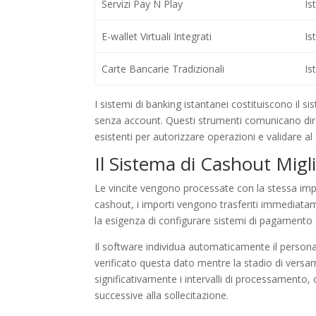
Servizi Pay N Play
Is
E-wallet Virtuali Integrati
Is
Carte Bancarie Tradizionali
Is
I sistemi di banking istantanei costituiscono il
senza account. Questi strumenti comunicano dire
esistenti per autorizzare operazioni e validare a
Il Sistema di Cashout Migl
Le vincite vengono processate con la stessa impo
cashout, i importi vengono trasferiti immediatame
la esigenza di configurare sistemi di pagamento a
Il software individua automaticamente il persona
verificato questa dato mentre la stadio di ver
significativamente i intervalli di processamento,
successive alla sollecitazione.