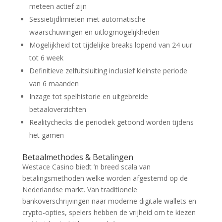
meteen actief zijn
Sessietijdlimieten met automatische
waarschuwingen en uitlogmogelijkheden
Mogelijkheid tot tijdelijke breaks lopend van 24 uur
tot 6 week
Definitieve zelfuitsluiting inclusief kleinste periode
van 6 maanden
Inzage tot spelhistorie en uitgebreide
betaaloverzichten
Realitychecks die periodiek getoond worden tijdens
het gamen
Betaalmethodes & Betalingen
Westace Casino biedt ’n breed scala van
betalingsmethoden welke worden afgestemd op de
Nederlandse markt. Van traditionele
bankoverschrijvingen naar moderne digitale wallets en
crypto-opties, spelers hebben de vrijheid om te kiezen