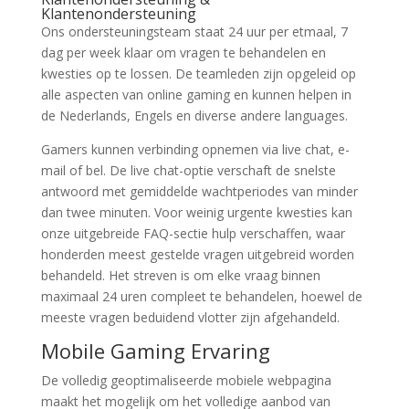
Klantenondersteuning
Ons ondersteuningsteam staat 24 uur per etmaal, 7
dag per week klaar om vragen te behandelen en
kwesties op te lossen. De teamleden zijn opgeleid op
alle aspecten van online gaming en kunnen helpen in
de Nederlands, Engels en diverse andere languages.
Gamers kunnen verbinding opnemen via live chat, e-
mail of bel. De live chat-optie verschaft de snelste
antwoord met gemiddelde wachtperiodes van minder
dan twee minuten. Voor weinig urgente kwesties kan
onze uitgebreide FAQ-sectie hulp verschaffen, waar
honderden meest gestelde vragen uitgebreid worden
behandeld. Het streven is om elke vraag binnen
maximaal 24 uren compleet te behandelen, hoewel de
meeste vragen beduidend vlotter zijn afgehandeld.
Mobile Gaming Ervaring
De volledig geoptimaliseerde mobiele webpagina
maakt het mogelijk om het volledige aanbod van