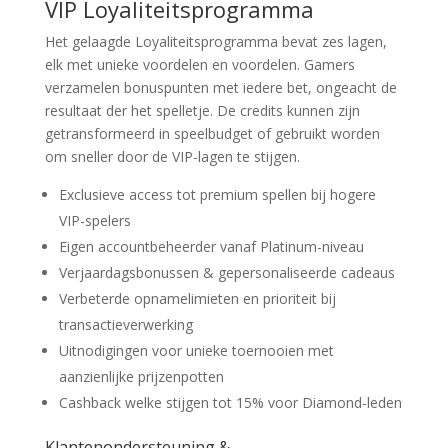
VIP Loyaliteitsprogramma
Het gelaagde Loyaliteitsprogramma bevat zes lagen,
elk met unieke voordelen en voordelen. Gamers
verzamelen bonuspunten met iedere bet, ongeacht de
resultaat der het spelletje. De credits kunnen zijn
getransformeerd in speelbudget of gebruikt worden
om sneller door de VIP-lagen te stijgen.
Exclusieve access tot premium spellen bij hogere
VIP-spelers
Eigen accountbeheerder vanaf Platinum-niveau
Verjaardagsbonussen & gepersonaliseerde cadeaus
Verbeterde opnamelimieten en prioriteit bij
transactieverwerking
Uitnodigingen voor unieke toernooien met
aanzienlijke prijzenpotten
Cashback welke stijgen tot 15% voor Diamond-leden
Klantenondersteuning &