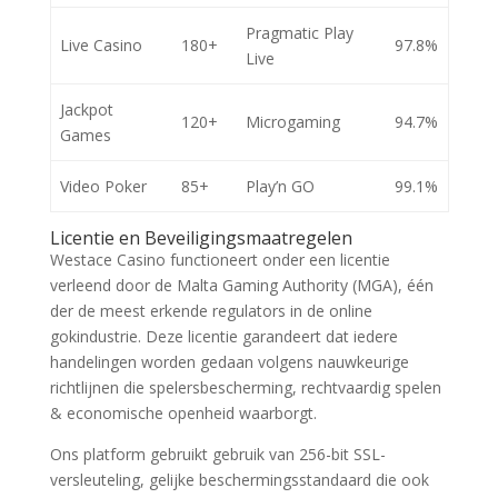
Pragmatic Play
Live Casino
180+
97.8%
Live
Jackpot
120+
Microgaming
94.7%
Games
Video Poker
85+
Play’n GO
99.1%
Licentie en Beveiligingsmaatregelen
Westace Casino functioneert onder een licentie
verleend door de Malta Gaming Authority (MGA), één
der de meest erkende regulators in de online
gokindustrie. Deze licentie garandeert dat iedere
handelingen worden gedaan volgens nauwkeurige
richtlijnen die spelersbescherming, rechtvaardig spelen
& economische openheid waarborgt.
Ons platform gebruikt gebruik van 256-bit SSL-
versleuteling, gelijke beschermingsstandaard die ook