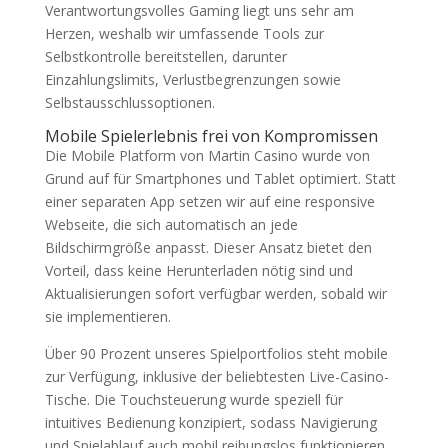
Verantwortungsvolles Gaming liegt uns sehr am
Herzen, weshalb wir umfassende Tools zur
Selbstkontrolle bereitstellen, darunter
Einzahlungslimits, Verlustbegrenzungen sowie
Selbstausschlussoptionen.
Mobile Spielerlebnis frei von Kompromissen
Die Mobile Platform von Martin Casino wurde von
Grund auf für Smartphones und Tablet optimiert. Statt
einer separaten App setzen wir auf eine responsive
Webseite, die sich automatisch an jede
Bildschirmgröße anpasst. Dieser Ansatz bietet den
Vorteil, dass keine Herunterladen nötig sind und
Aktualisierungen sofort verfügbar werden, sobald wir
sie implementieren.
Über 90 Prozent unseres Spielportfolios steht mobile
zur Verfügung, inklusive der beliebtesten Live-Casino-
Tische. Die Touchsteuerung wurde speziell für
intuitives Bedienung konzipiert, sodass Navigierung
und Spielablauf auch mobil reibungslos funktionieren.