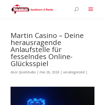
Martin Casino – Deine
herausragende
Anlaufstelle für
fesselndes Online-
Glücksspiel
door
IJsselstudio
|
mei 26, 2026
|
uncategorized
|