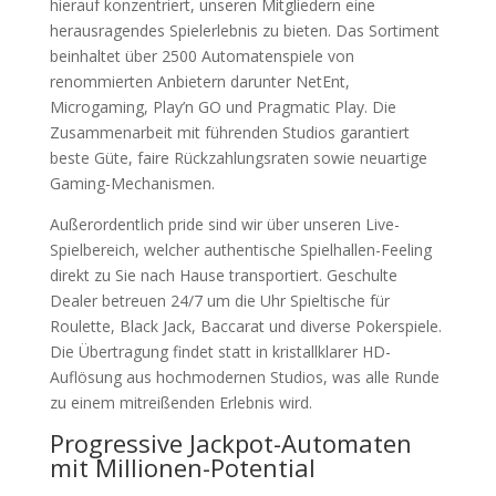
hierauf konzentriert, unseren Mitgliedern eine
herausragendes Spielerlebnis zu bieten. Das Sortiment
beinhaltet über 2500 Automatenspiele von
renommierten Anbietern darunter NetEnt,
Microgaming, Play’n GO und Pragmatic Play. Die
Zusammenarbeit mit führenden Studios garantiert
beste Güte, faire Rückzahlungsraten sowie neuartige
Gaming-Mechanismen.
Außerordentlich pride sind wir über unseren Live-
Spielbereich, welcher authentische Spielhallen-Feeling
direkt zu Sie nach Hause transportiert. Geschulte
Dealer betreuen 24/7 um die Uhr Spieltische für
Roulette, Black Jack, Baccarat und diverse Pokerspiele.
Die Übertragung findet statt in kristallklarer HD-
Auflösung aus hochmodernen Studios, was alle Runde
zu einem mitreißenden Erlebnis wird.
Progressive Jackpot-Automaten
mit Millionen-Potential