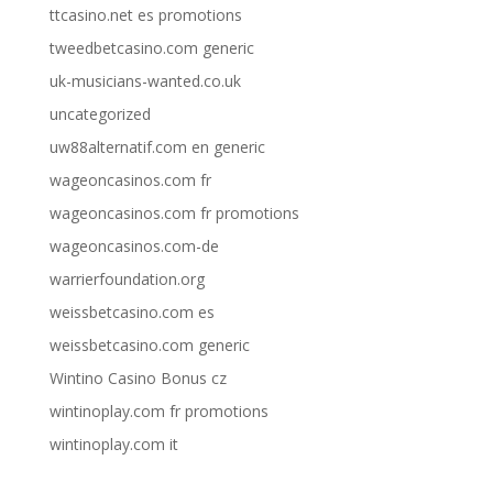
ttcasino.net es promotions
tweedbetcasino.com generic
uk-musicians-wanted.co.uk
uncategorized
uw88alternatif.com en generic
wageoncasinos.com fr
wageoncasinos.com fr promotions
wageoncasinos.com-de
warrierfoundation.org
weissbetcasino.com es
weissbetcasino.com generic
Wintino Casino Bonus cz
wintinoplay.com fr promotions
wintinoplay.com it