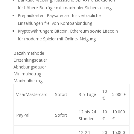
für höhere Beträge mit maximaler Sicherstellung
Prepaidkarten: Paysafecard für vertrauliche
Einzahlungen frei von Kontoanbindung
Kryptowährungen: Bitcoin, Ethereum sowie Litecoin
für moderne Spieler mit Online- Neigung
Bezahlmethode
Einzahlungsdauer
Abhebungsdauer
Minimalbetrag
Maximalbetrag
10
Visa/Mastercard
Sofort
3-5 Tage
5.000 €
€
12 bis 24
10
10.000
PayPal
Sofort
Stunden
€
€
12-24
20
15.000