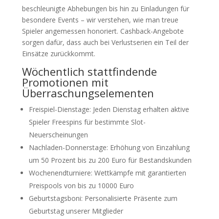
beschleunigte Abhebungen bis hin zu Einladungen für
besondere Events – wir verstehen, wie man treue
Spieler angemessen honoriert. Cashback-Angebote
sorgen dafür, dass auch bei Verlustserien ein Teil der
Einsätze zurückkommt.
Wöchentlich stattfindende
Promotionen mit
Überraschungselementen
Freispiel-Dienstage: Jeden Dienstag erhalten aktive
Spieler Freespins für bestimmte Slot-
Neuerscheinungen
Nachladen-Donnerstage: Erhöhung von Einzahlung
um 50 Prozent bis zu 200 Euro für Bestandskunden
Wochenendturniere: Wettkämpfe mit garantierten
Preispools von bis zu 10000 Euro
Geburtstagsboni: Personalisierte Präsente zum
Geburtstag unserer Mitglieder