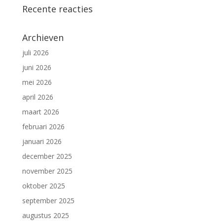
Recente reacties
Archieven
juli 2026
juni 2026
mei 2026
april 2026
maart 2026
februari 2026
januari 2026
december 2025
november 2025
oktober 2025
september 2025
augustus 2025