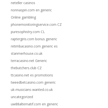
neteller casinos
nonnaspin.com en generic
Online gambling
phonemonitoringservice.com CZ
puresophistry.com CL
raptergiris.com bonus generic
retimbacasino.com generic es
stanmerhouse.co.uk
terracasino.net Generic
thebutchers.club CZ
ttcasino.net es promotions
tweedbetcasino.com generic
uk-musicians-wanted.co.uk
uncategorized
uw88alternatif.com en generic