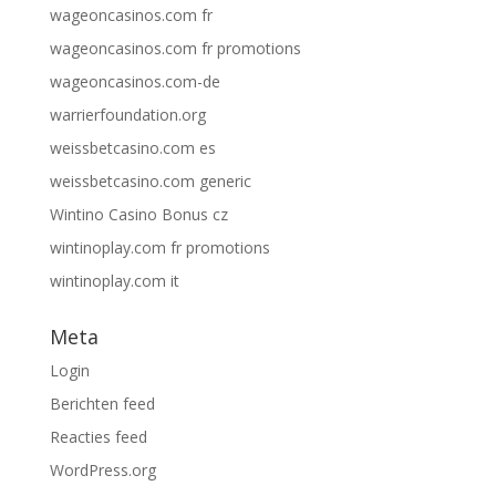
wageoncasinos.com fr
wageoncasinos.com fr promotions
wageoncasinos.com-de
warrierfoundation.org
weissbetcasino.com es
weissbetcasino.com generic
Wintino Casino Bonus cz
wintinoplay.com fr promotions
wintinoplay.com it
Meta
Login
Berichten feed
Reacties feed
WordPress.org