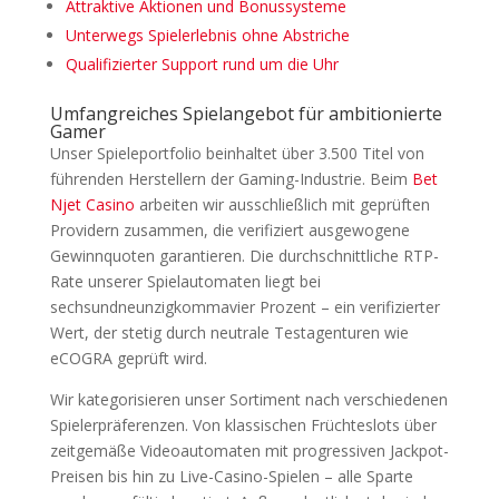
Attraktive Aktionen und Bonussysteme
Unterwegs Spielerlebnis ohne Abstriche
Qualifizierter Support rund um die Uhr
Umfangreiches Spielangebot für ambitionierte
Gamer
Unser Spieleportfolio beinhaltet über 3.500 Titel von
führenden Herstellern der Gaming-Industrie. Beim
Bet
Njet Casino
arbeiten wir ausschließlich mit geprüften
Providern zusammen, die verifiziert ausgewogene
Gewinnquoten garantieren. Die durchschnittliche RTP-
Rate unserer Spielautomaten liegt bei
sechsundneunzigkommavier Prozent – ein verifizierter
Wert, der stetig durch neutrale Testagenturen wie
eCOGRA geprüft wird.
Wir kategorisieren unser Sortiment nach verschiedenen
Spielerpräferenzen. Von klassischen Früchteslots über
zeitgemäße Videoautomaten mit progressiven Jackpot-
Preisen bis hin zu Live-Casino-Spielen – alle Sparte