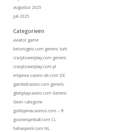
augustus 2025
juli 2025
Categorieën
aviator game
betorizgiris.com generic turk
crazytowerplay.com generic
crazytowerplay.com pl
empirea-casino-de.com DE
gambidcasino.com generic
gbetplaycasino.com Generic
Geen categorie
goldspiniacasinos.com – fr
gooniespinball.com CL
hahaspinnl.com NL