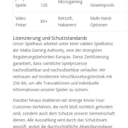
Microgaming
Spiele
120
Gewinnpools
Video
Betsoft,
Multi-Hand-
85+
Poker
Habanero
Optionen
Lizenzierung und Schutzstandards
Unser Spielhaus arbeitet unter einer validen Spiellizenz
der Malta Gaming Authority, eine der strengsten
Regulierungsbehörden Europas. Diese Zertifizierung
garantiert, dass sämtliche Spielprozesse
nachvollziehbar und nachvollziehbar verlaufen. Wir
vertrauen auf modernste Verschlüsselungstechnik mit
256-Bit, um alle Transaktionen und individuelle
Informationen unserer Spieler zu sichern.
Darüber hinaus etablieren wir strenge Know-Your-
Customer-Verfahren, die nicht bloß rechtlich gefordert
sind, sondern auch dem Schutze unserer Gemeinschaft
dienen. Alle Auszahlung wird durch das Schutzteam
geprüft, wobei die durchschnittliche Abwicklungsdauer