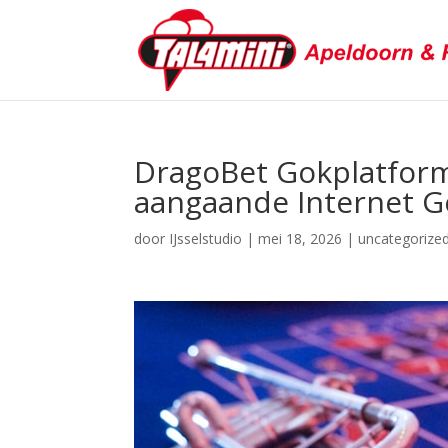
DragoBet Gokplatfor
aangaande Internet 
door
IJsselstudio
|
mei 18, 2026
|
uncategorize