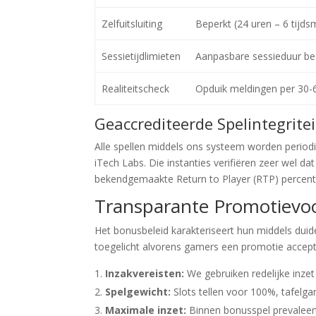
Zelfuitsluiting
Beperkt (24 uren – 6 tijd
Sessietijdlimieten
Aanpasbare sessieduur bes
Realiteitscheck
Opduik meldingen per 30-
Geaccrediteerde Spelintegritei
Alle spellen middels ons systeem worden period
iTech Labs. Die instanties verifiëren zeer wel
bekendgemaakte Return to Player (RTP) percenta
Transparante Promotievo
Het bonusbeleid karakteriseert hun middels duid
toegelicht alvorens gamers een promotie accep
Inzakvereisten:
We gebruiken redelijke inze
Spelgewicht:
Slots tellen voor 100%, tafel
Maximale inzet:
Binnen bonusspel prevaleert