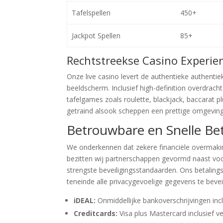
Tafelspellen
450+
Jackpot Spellen
85+
Rechtstreekse Casino Experie
Onze live casino levert de authentieke authentie
beeldscherm. Inclusief high-definition overdracht
tafelgames zoals roulette, blackjack, baccarat pl
getraind alsook scheppen een prettige omgeving
Betrouwbare en Snelle Bet
We onderkennen dat zekere financiële overmak
bezitten wij partnerschappen gevormd naast vo
strengste beveiligingsstandaarden. Ons betalings
teneinde alle privacygevoelige gegevens te bevei
iDEAL:
Onmiddellijke bankoverschrijvingen incl
Creditcards:
Visa plus Mastercard inclusief ve