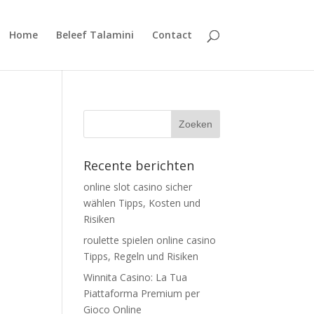
Home
Beleef Talamini
Contact
Recente berichten
online slot casino sicher
wählen Tipps, Kosten und
Risiken
roulette spielen online casino
Tipps, Regeln und Risiken
Winnita Casino: La Tua
Piattaforma Premium per
Gioco Online