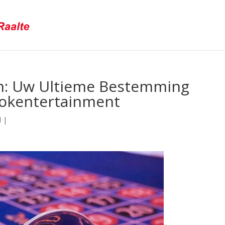
m: Uw Ultieme Bestemming
Gokentertainment
d
|