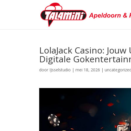
LolaJack Casino: Jou
Digitale Gokentertai
door
IJsselstudio
|
mei 18, 2026
|
uncategorize