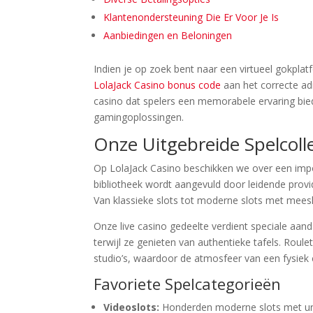
Klantenondersteuning Die Er Voor Je Is
Aanbiedingen en Beloningen
Indien je op zoek bent naar een virtueel gokplatfo
LolaJack Casino bonus code
aan het correcte ad
casino dat spelers een memorabele ervaring bie
gamingoplossingen.
Onze Uitgebreide Spelcolle
Op LolaJack Casino beschikken we over een imp
bibliotheek wordt aangevuld door leidende provid
Van klassieke slots tot moderne slots met meesle
Onze live casino gedeelte verdient speciale aan
terwijl ze genieten van authentieke tafels. Rou
studio’s, waardoor de atmosfeer van een fysiek
Favoriete Spelcategorieën
Videoslots:
Honderden moderne slots met uni