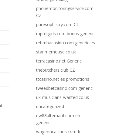
phonemonitoringservice.com
CZ
puresophistry.com CL
raptergiris.com bonus generic
retimbacasino.com generic es
stanmerhouse.co.uk
terracasino.net Generic
thebutchers.club CZ
ttcasino.net es promotions
tweedbetcasino.com generic
uk-musicians-wanted.co.uk
t.
uncategorized
uw88alternatif.com en
generic
wageoncasinos.com fr