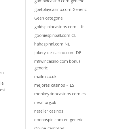
gambidcasino.com generic
gbetplaycasino.com Generic
Geen categorie
goldspiniacasinos.com – fr
gooniespinball.com CL
hahaspinnl.com NL
jokery-de-casino.com DE
m9wincasino.com bonus
generic
en.
mailm.co.uk
ële
mejores casinos – ES
test
monkeyzinocasinos.com es
nesrf.org.uk
neteller casinos
nonnaspin.com en generic
Online gambling