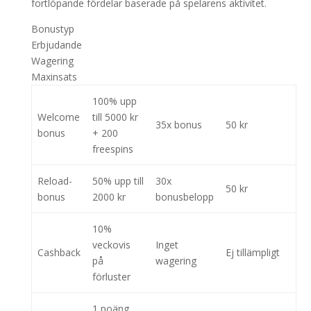
fortlöpande fördelar baserade på spelarens aktivitet.
Bonustyp
Erbjudande
Wagering
Maxinsats
100% upp
Welcome
till 5000 kr
35x bonus
50 kr
bonus
+ 200
freespins
Reload-
50% upp till
30x
50 kr
bonus
2000 kr
bonusbelopp
10%
veckovis
Inget
Cashback
Ej tillämpligt
på
wagering
förluster
1 poäng