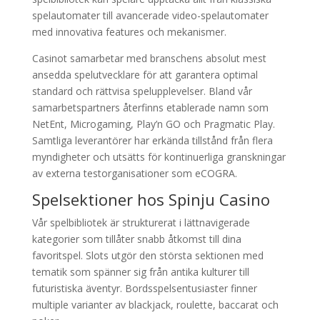
spelautomater till avancerade video-spelautomater
med innovativa features och mekanismer.
Casinot samarbetar med branschens absolut mest
ansedda spelutvecklare för att garantera optimal
standard och rättvisa spelupplevelser. Bland vår
samarbetspartners återfinns etablerade namn som
NetEnt, Microgaming, Play’n GO och Pragmatic Play.
Samtliga leverantörer har erkända tillstånd från flera
myndigheter och utsätts för kontinuerliga granskningar
av externa testorganisationer som eCOGRA.
Spelsektioner hos Spinju Casino
Vår spelbibliotek är strukturerat i lättnavigerade
kategorier som tillåter snabb åtkomst till dina
favoritspel. Slots utgör den största sektionen med
tematik som spänner sig från antika kulturer till
futuristiska äventyr. Bordsspelsentusiaster finner
multiple varianter av blackjack, roulette, baccarat och