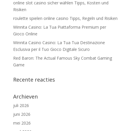
online slot casino sicher wählen Tipps, Kosten und
Risiken
roulette spielen online casino Tipps, Regeln und Risiken
Winnita Casino: La Tua Piattaforma Premium per
Gioco Online
Winnita Casino Casino: La Tua Tua Destinazione
Esclusiva per il Tuo Gioco Digitale Sicuro
Red Baron: The Actual Famous Sky Combat Gaming
Game
Recente reacties
Archieven
juli 2026
juni 2026
mei 2026