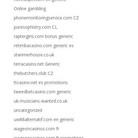
Online gambling
phonemonitoringservice.com CZ
puresophistry.com CL
raptergiris.com bonus generic
retimbacasino.com generic es
stanmerhouse.co.uk
terracasino.net Generic
thebutchers.club CZ
ttcasino.net es promotions
tweedbetcasino.com generic
uk-musicians-wanted.co.uk
uncategorized
uw88alternatif.com en generic
wageoncasinos.com fr
wageoncasinos.com fr promotions