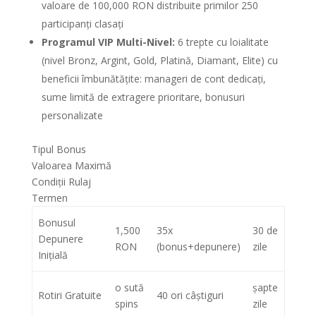
valoare de 100,000 RON distribuite primilor 250
participanți clasați
Programul VIP Multi-Nivel:
6 trepte cu loialitate
(nivel Bronz, Argint, Gold, Platină, Diamant, Elite) cu
beneficii îmbunătățite: manageri de cont dedicați,
sume limită de extragere prioritare, bonusuri
personalizate
Tipul Bonus
Valoarea Maximă
Condiții Rulaj
Termen
Bonusul
1,500
35x
30 de
Depunere
RON
(bonus+depunere)
zile
Inițială
o sută
șapte
Rotiri Gratuite
40 ori câștiguri
spins
zile