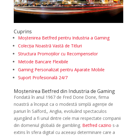
Cuprins
Moștenirea Betfred pentru Industria a Gaming
Colecția Noastră Vastă de Titluri
Structura Promoțiilor cu Recompenselor
Metode Bancare Flexibile
Gaming Personalizat pentru Aparate Mobile
Suport Profesională 24/7
Moștenirea Betfred din Industria de Gaming
Fondată în anul 1967 de Fred Done Done, firma
noastră a început ca o modestă simplă agenție de
pariuri în Salford,, Anglia, evoluând spectaculos
ajungând a fi unul dintre cele mai respectate companii
din domeniul globală de gambling.
Betfred cazino
s-a
extins în sfera digital cu aceeași determinare care a