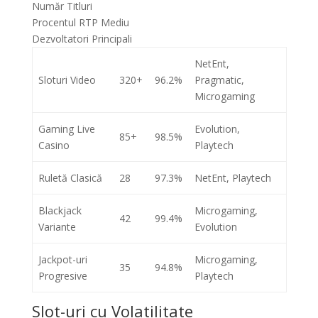
Număr Titluri
Procentul RTP Mediu
Dezvoltatori Principali
NetEnt,
Sloturi Video
320+
96.2%
Pragmatic,
Microgaming
Gaming Live
Evolution,
85+
98.5%
Casino
Playtech
Ruletă Clasică
28
97.3%
NetEnt, Playtech
Blackjack
Microgaming,
42
99.4%
Variante
Evolution
Jackpot-uri
Microgaming,
35
94.8%
Progresive
Playtech
Slot-uri cu Volatilitate