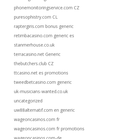
phonemonitoringservice.com CZ
puresophistry.com CL
raptergiris.com bonus generic
retimbacasino.com generic es
stanmerhouse.co.uk
terracasino.net Generic
thebutchers.club CZ
ttcasino.net es promotions
tweedbetcasino.com generic
uk-musicians-wanted.co.uk
uncategorized
uw88alternatif.com en generic
wageoncasinos.com fr
wageoncasinos.com fr promotions
wageoncasinos.com-de