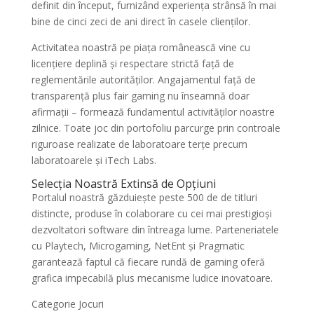
definit din început, furnizând experiența strânsă în mai
bine de cinci zeci de ani direct în casele clienților.
Activitatea noastră pe piața românească vine cu
licențiere deplină și respectare strictă față de
reglementările autorităților. Angajamentul față de
transparență plus fair gaming nu înseamnă doar
afirmații – formează fundamentul activităților noastre
zilnice. Toate joc din portofoliu parcurge prin controale
riguroase realizate de laboratoare terțe precum
laboratoarele și iTech Labs.
Selecția Noastră Extinsă de Opțiuni
Portalul noastră găzduiește peste 500 de de titluri
distincte, produse în colaborare cu cei mai prestigioși
dezvoltatori software din întreaga lume. Parteneriatele
cu Playtech, Microgaming, NetEnt și Pragmatic
garantează faptul că fiecare rundă de gaming oferă
grafica impecabilă plus mecanisme ludice inovatoare.
Categorie Jocuri