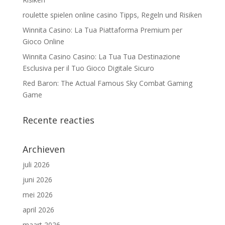
roulette spielen online casino Tipps, Regeln und Risiken
Winnita Casino: La Tua Piattaforma Premium per
Gioco Online
Winnita Casino Casino: La Tua Tua Destinazione
Esclusiva per il Tuo Gioco Digitale Sicuro
Red Baron: The Actual Famous Sky Combat Gaming
Game
Recente reacties
Archieven
juli 2026
juni 2026
mei 2026
april 2026
maart 2026