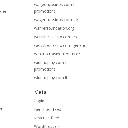
wageoncasinos.com fr
promotions
e er
wageoncasinos.com-de
warrierfoundation.org
weissbetcasino.com es
weissbetcasino.com generic
Wintino Casino Bonus cz
wintinoplay.com fr
promotions
wintinoplay.com it
Meta
Login
 en
Berichten feed
Reacties feed
WordPress.org