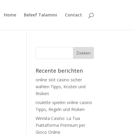
Home
Beleef Talamini
Contact
Recente berichten
online slot casino sicher
wählen Tipps, Kosten und
Risiken
roulette spielen online casino
Tipps, Regeln und Risiken
Winnita Casino: La Tua
Piattaforma Premium per
Gioco Online