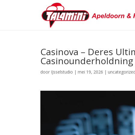
Casinova – Deres Ulti
Casinounderholdning
door
IJsselstudio
|
mei 19, 2026
|
uncategorize