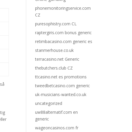
phonemonitoringservice.com
CZ
puresophistry.com CL
raptergiris.com bonus generic
retimbacasino.com generic es
stanmerhouse.co.uk
terracasino.net Generic
thebutchers.club CZ
ttcasino.net es promotions
 så
tweedbetcasino.com generic
uk-musicians-wanted.co.uk
uncategorized
uw88alternatif.com en
tig
generic
ller
wageoncasinos.com fr