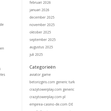
februari 2026
januari 2026
december 2025
nde
november 2025
oktober 2025
september 2025
augustus 2025
ien
juli 2025
Categorieën
i
eles
aviator game
betorizgiris.com generic turk
crazytowerplay.com generic
crazytowerplay.com pl
empirea-casino-de.com DE