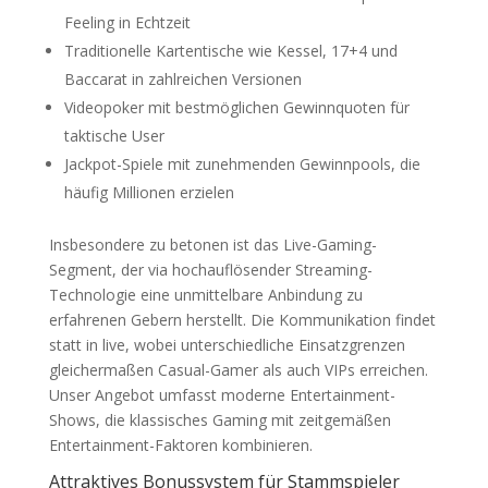
Feeling in Echtzeit
Traditionelle Kartentische wie Kessel, 17+4 und
Baccarat in zahlreichen Versionen
Videopoker mit bestmöglichen Gewinnquoten für
taktische User
Jackpot-Spiele mit zunehmenden Gewinnpools, die
häufig Millionen erzielen
Insbesondere zu betonen ist das Live-Gaming-
Segment, der via hochauflösender Streaming-
Technologie eine unmittelbare Anbindung zu
erfahrenen Gebern herstellt. Die Kommunikation findet
statt in live, wobei unterschiedliche Einsatzgrenzen
gleichermaßen Casual-Gamer als auch VIPs erreichen.
Unser Angebot umfasst moderne Entertainment-
Shows, die klassisches Gaming mit zeitgemäßen
Entertainment-Faktoren kombinieren.
Attraktives Bonussystem für Stammspieler