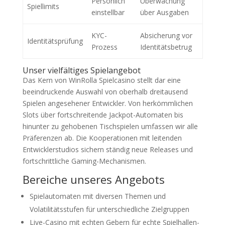
Persönlich
Überwachung
Spiellimits
einstellbar
über Ausgaben
KYC-
Absicherung vor
Identitätsprüfung
Prozess
Identitätsbetrug
Unser vielfältiges Spielangebot
Das Kern von WinRolla Spielcasino stellt dar eine
beeindruckende Auswahl von oberhalb dreitausend
Spielen angesehener Entwickler. Von herkömmlichen
Slots über fortschreitende Jackpot-Automaten bis
hinunter zu gehobenen Tischspielen umfassen wir alle
Präferenzen ab. Die Kooperationen mit leitenden
Entwicklerstudios sichern ständig neue Releases und
fortschrittliche Gaming-Mechanismen.
Bereiche unseres Angebots
Spielautomaten mit diversen Themen und
Volatilitätsstufen für unterschiedliche Zielgruppen
Live-Casino mit echten Gebern für echte Spielhallen-