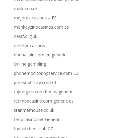
mailm.co.uk
mejores casinos – ES
monkeyzinocasinos.com es
nesrf.org.uk
neteller casinos
nonnaspin.com en generic
Online gambling
phonemonitoringservice.com CZ
puresophistry.com CL
raptergiris.com bonus generic
retimbacasino.com generic es
stanmerhouse.co.uk
terracasino.net Generic
thebutchers.club CZ
ttcasino.net es promotions