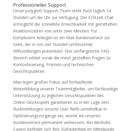
Professioneller Support
Unser polyglott Support-Team steht Euch täglich 24
Stunden um die Uhr zur Verfügung. Der Echtzeit-Chat
ermöglicht die schnellste Erreichbarkeit mit gemittelten
Reaktionszeiten von unter zwei Minuten. Für
komplexere Anliegen ist ein Mail-Kundenservice zur
Seite, der in von vier Stunden umfassende
Hilfestellungen präsentiert. Eine umfangreiche FAQ-
Bereich erklärt vorab die meist gestellten Fragen zu
Kontosteuerung, Prämien und technischen
Gesichtspunkten.
Man legen großen Fokus auf fortlaufende
Weiterbildung unserer Teammitglieder, um fachkundige
Unterstützung zu jeglichen Gesichtspunkten des
Online-Glücksspiels garantieren zu in der Lage sein.
Rückmeldungen unserer User fließt unmittelbar in
Optimierungsvorgänge ein, womit wir unseren
Kundenservice permanent verbessern. Bei WinRolla
Casino befindet sich Ihre Zufriedenheit im Mittelpunkt