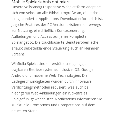
Mobile Spielerlebnis optimiert
Unsere vollständig responsive Webplattform adaptiert
sich von selbst an alle Bildschirmgröße an, ohne dass
ein gesonderter Applikations-Download erforderlich ist.
Jegliche Features der PC-Version existieren unterwegs
zur Nutzung, einschließlich Kontosteuerung,
Aufladungen und Access auf jenes komplette
Spielangebot. Die touchbasierte Benutzeroberfläche
erlaubt selbsterklärende Steuerung auch an kleineren
Screens.
WinRolla Spielcasino unterstützt alle gängigen
tragbaren Betriebssysteme, inclusive iOS, Google
Android und moderne Web-Technologien. Die
Ladegeschwindigkeiten wurden durch innovative
Verdichtungsmethoden reduziert, was auch bei
niedrigeren Web-Anbindungen ein ruckelfreies
Spielgefühl gewährleistet. Notifications informieren Sie
zu aktuelle Promotions und Competitions auf dem
neuesten Stand.