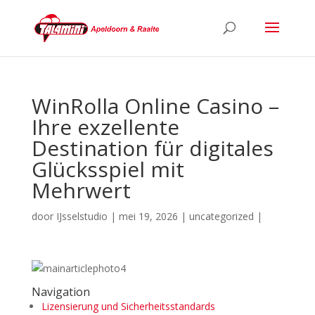
WinRolla Online Casino –
Ihre exzellente
Destination für digitales
Glücksspiel mit
Mehrwert
door
IJsselstudio
|
mei 19, 2026
|
uncategorized
|
Navigation
Lizensierung und Sicherheitsstandards