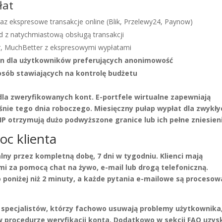
łat
az ekspresowe transakcje online (Blik, Przelewy24, Paynow)
d z natychmiastową obsługą transakcji
ler, MuchBetter z ekspresowymi wypłatami
oin dla użytkowników preferujących anonimowość
osób stawiających na kontrolę budżetu
dla zweryfikowanych kont. E-portfele wirtualne zapewniają
nie tego dnia roboczego. Miesięczny pułap wypłat dla zwykły
IP otrzymują dużo podwyższone granice lub ich pełne zniesien
c klienta
lny przez kompletną dobę, 7 dni w tygodniu. Klienci mają
i za pomocą chat na żywo, e-mail lub drogą telefoniczną.
o poniżej niż 2 minuty, a każde pytania e-mailowe są proceso
 specjalistów, którzy fachowo usuwają problemy użytkownika
procedurze weryfikacji konta. Dodatkowo w sekcji FAQ uzys