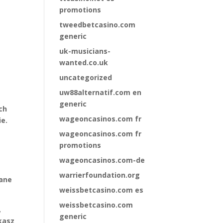
promotions
tweedbetcasino.com
generic
uk-musicians-
wanted.co.uk
uncategorized
uw88alternatif.com en
generic
ch
wageoncasinos.com fr
ie.
wageoncasinos.com fr
promotions
wageoncasinos.com-de
warrierfoundation.org
wane
weissbetcasino.com es
weissbetcasino.com
,
generic
kasz