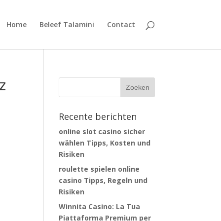
Home
Beleef Talamini
Contact
z
Recente berichten
online slot casino sicher
wählen Tipps, Kosten und
Risiken
roulette spielen online
casino Tipps, Regeln und
Risiken
Winnita Casino: La Tua
Piattaforma Premium per