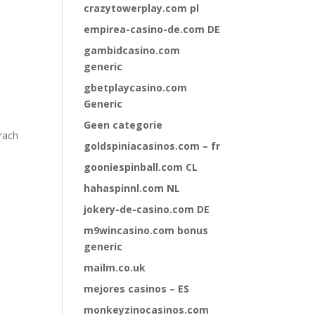
crazytowerplay.com pl
empirea-casino-de.com DE
gambidcasino.com
generic
gbetplaycasino.com
Generic
Geen categorie
rach
goldspiniacasinos.com – fr
gooniespinball.com CL
hahaspinnl.com NL
jokery-de-casino.com DE
m9wincasino.com bonus
generic
mailm.co.uk
mejores casinos – ES
monkeyzinocasinos.com