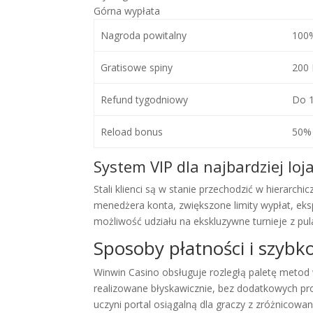
Górna wypłata
Nagroda powitalny
100
Gratisowe spiny
200 
Refund tygodniowy
Do 
Reload bonus
50%
System VIP dla najbardziej loj
Stali klienci są w stanie przechodzić w hierarc
menedżera konta, zwiększone limity wypłat, ek
możliwość udziału na ekskluzywne turnieje z pul
Sposoby płatności i szybko
Winwin Casino obsługuje rozległą paletę metod
realizowane błyskawicznie, bez dodatkowych pro
uczyni portal osiągalną dla graczy z zróżnicowa