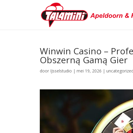
Winwin Casino – Profe
Obszerną Gamą Gier
door
IJsselstudio
|
mei 19, 2026
|
uncategorize