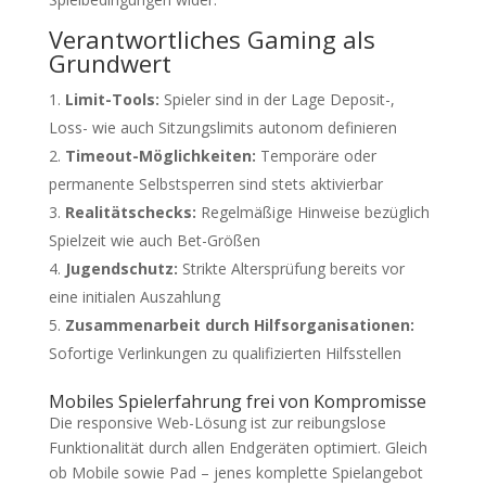
Verantwortliches Gaming als
Grundwert
Limit-Tools:
Spieler sind in der Lage Deposit-,
Loss- wie auch Sitzungslimits autonom definieren
Timeout-Möglichkeiten:
Temporäre oder
permanente Selbstsperren sind stets aktivierbar
Realitätschecks:
Regelmäßige Hinweise bezüglich
Spielzeit wie auch Bet-Größen
Jugendschutz:
Strikte Altersprüfung bereits vor
eine initialen Auszahlung
Zusammenarbeit durch Hilfsorganisationen:
Sofortige Verlinkungen zu qualifizierten Hilfsstellen
Mobiles Spielerfahrung frei von Kompromisse
Die responsive Web-Lösung ist zur reibungslose
Funktionalität durch allen Endgeräten optimiert. Gleich
ob Mobile sowie Pad – jenes komplette Spielangebot