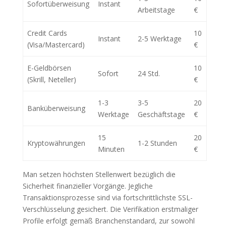
Sofortüberweisung
Instant
Arbeitstage
€
Credit Cards
10
Instant
2-5 Werktage
(Visa/Mastercard)
€
E-Geldbörsen
10
Sofort
24 Std.
(Skrill, Neteller)
€
1-3
3-5
20
Banküberweisung
Werktage
Geschäftstage
€
15
20
Kryptowährungen
1-2 Stunden
Minuten
€
Man setzen höchsten Stellenwert bezüglich die
Sicherheit finanzieller Vorgänge. Jegliche
Transaktionsprozesse sind via fortschrittlichste SSL-
Verschlüsselung gesichert. Die Verifikation erstmaliger
Profile erfolgt gemäß Branchenstandard, zur sowohl