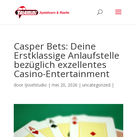
Casper Bets: Deine
Erstklassige Anlaufstelle
bezüglich exzellentes
Casino-Entertainment
door
IJsselstudio
|
mei 20, 2026
|
uncategorized
|