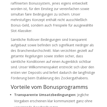
raffinierten Bonussystem, jenes eigens entwickelt
worden ist, für den Einstieg zur vereinfachen sowie
simultan faire Bedingungen zu sichern. Unser
mehrstufiges Konzept enthält nicht ausschließlich
Bonus-Geld, sondern auch Freispiele für ausgewählte
Slot-Klassiker.
Sämtliche Rollover-Bedingungen sind transparent
aufgebaut sowie befinden sich signifikant niedriger als
des Branchendurchschnitt. Man verzichten gezielt auf
getarnte Regelungen sowie stellen sicher, dass
sämtliche Konditionen auf einen Augenblick sichtbar
sind. Unser Willkommenspaket erstreckt sich über den
ersten vier Deposits und liefert dadurch die langfristige
Förderung beim Etablierung des Zockerguthabens.
Vorteile vom Bonusprogramms
Transparente Umsatzbedingungen:
Jegliche
Vorgaben erscheinen klar kommuniziert ganz ohne