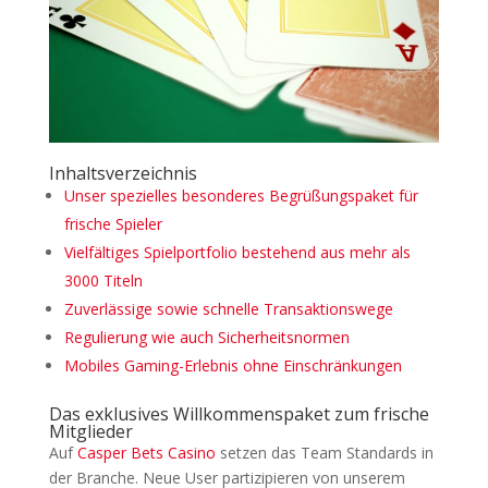
Inhaltsverzeichnis
Unser spezielles besonderes Begrüßungspaket für
frische Spieler
Vielfältiges Spielportfolio bestehend aus mehr als
3000 Titeln
Zuverlässige sowie schnelle Transaktionswege
Regulierung wie auch Sicherheitsnormen
Mobiles Gaming-Erlebnis ohne Einschränkungen
Das exklusives Willkommenspaket zum frische
Mitglieder
Auf
Casper Bets Casino
setzen das Team Standards in
der Branche. Neue User partizipieren von unserem