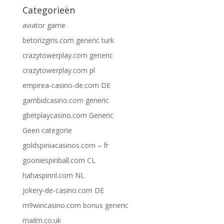
Categorieën
aviator game
betorizgiris.com generic turk
crazytowerplay.com generic
crazytowerplay.com pl
empirea-casino-de.com DE
gambidcasino.com generic
gbetplaycasino.com Generic
Geen categorie
goldspiniacasinos.com – fr
gooniespinball.com CL
hahaspinnl.com NL
jokery-de-casino.com DE
m9wincasino.com bonus generic
mailm.co.uk