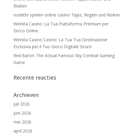
Risiken
roulette spielen online casino Tipps, Regeln und Risiken
Winnita Casino: La Tua Piattaforma Premium per
Gioco Online
Winnita Casino Casino: La Tua Tua Destinazione
Esclusiva per il Tuo Gioco Digitale Sicuro
Red Baron: The Actual Famous Sky Combat Gaming
Game
Recente reacties
Archieven
juli 2026
juni 2026
mei 2026
april 2026