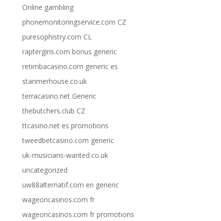
Online gambling
phonemonitoringservice.com CZ
puresophistry.com CL
raptergiris.com bonus generic
retimbacasino.com generic es
stanmerhouse.co.uk
terracasino.net Generic
thebutchers.club CZ
ttcasino.net es promotions
tweedbetcasino.com generic
uk-musicians-wanted.co.uk
uncategorized
uw88alternatif.com en generic
wageoncasinos.com fr
wageoncasinos.com fr promotions