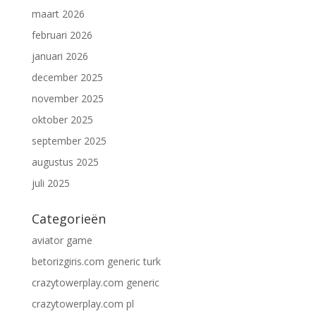
maart 2026
februari 2026
januari 2026
december 2025
november 2025
oktober 2025
september 2025
augustus 2025
juli 2025
Categorieën
aviator game
betorizgiris.com generic turk
crazytowerplay.com generic
crazytowerplay.com pl