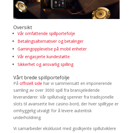
Oversikt
Vår omfattende spillportefolje
Betalingsalternativer og betalinger
Gamingopplevelse på mobil enheter
Vår engasjerte kundestøtte
Sikkerhet og ansvarlig spilling
Vårt brede spillportefolje
På
offisiell side
har vi sammensatt en imponerende
samling av over 3000 spill fra bransjeledende
leverandører. Vår spillutvalg spenner fra tradisjonelle
slots til avanserte live casino-bord, der hver spilltype er
omhyggelig utvalgt for å levere autentisk
underholdning.
Vi samarbeider eksklusivt med godkjente spillutviklere