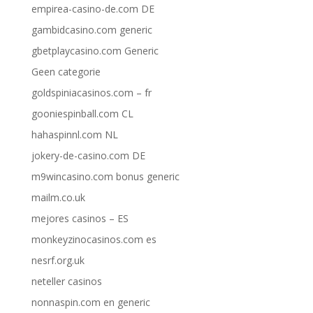
empirea-casino-de.com DE
gambidcasino.com generic
gbetplaycasino.com Generic
Geen categorie
goldspiniacasinos.com – fr
gooniespinball.com CL
hahaspinnl.com NL
jokery-de-casino.com DE
m9wincasino.com bonus generic
mailm.co.uk
mejores casinos – ES
monkeyzinocasinos.com es
nesrf.org.uk
neteller casinos
nonnaspin.com en generic