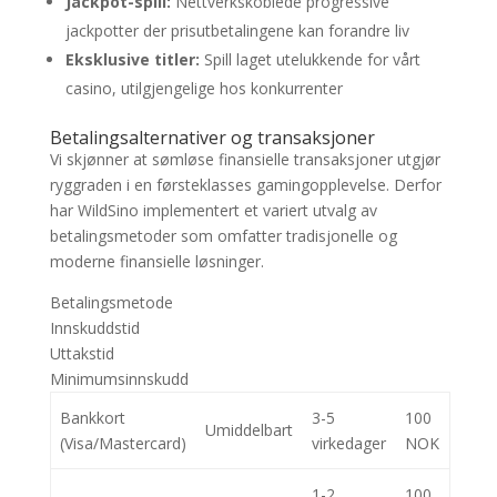
Jackpot-spill:
Nettverkskoblede progressive
jackpotter der prisutbetalingene kan forandre liv
Eksklusive titler:
Spill laget utelukkende for vårt
casino, utilgjengelige hos konkurrenter
Betalingsalternativer og transaksjoner
Vi skjønner at sømløse finansielle transaksjoner utgjør
ryggraden i en førsteklasses gamingopplevelse. Derfor
har WildSino implementert et variert utvalg av
betalingsmetoder som omfatter tradisjonelle og
moderne finansielle løsninger.
Betalingsmetode
Innskuddstid
Uttakstid
Minimumsinnskudd
Bankkort
3-5
100
Umiddelbart
(Visa/Mastercard)
virkedager
NOK
1-2
100