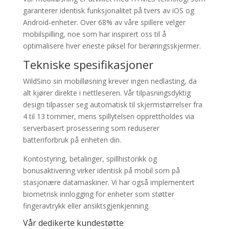
garanterer identisk funksjonalitet på tvers av iOS og
Android-enheter. Over 68% av våre spillere velger
mobilspilling, noe som har inspirert oss til å
optimalisere hver eneste piksel for berøringsskjermer.
Tekniske spesifikasjoner
WildSino sin mobilløsning krever ingen nedlasting, da
alt kjører direkte i nettleseren. Vår tilpasningsdyktig
design tilpasser seg automatisk til skjermstørrelser fra
4 til 13 tommer, mens spillytelsen opprettholdes via
serverbasert prosessering som reduserer
batteriforbruk på enheten din.
Kontostyring, betalinger, spillhistorikk og
bonusaktivering virker identisk på mobil som på
stasjonære datamaskiner. Vi har også implementert
biometrisk innlogging for enheter som støtter
fingeravtrykk eller ansiktsgjenkjenning.
Vår dedikerte kundestøtte