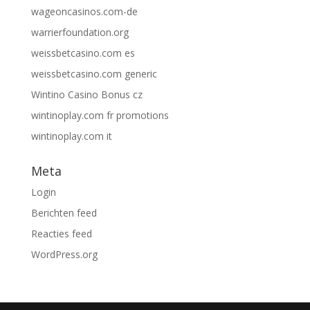
wageoncasinos.com-de
warrierfoundation.org
weissbetcasino.com es
weissbetcasino.com generic
Wintino Casino Bonus cz
wintinoplay.com fr promotions
wintinoplay.com it
Meta
Login
Berichten feed
Reacties feed
WordPress.org