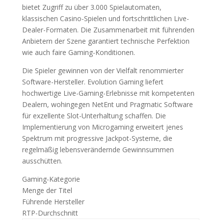
bietet Zugriff zu über 3.000 Spielautomaten,
klassischen Casino-Spielen und fortschrittlichen Live-
Dealer-Formaten. Die Zusammenarbeit mit führenden
Anbietern der Szene garantiert technische Perfektion
wie auch faire Gaming-Konditionen.
Die Spieler gewinnen von der Vielfalt renommierter
Software-Hersteller. Evolution Gaming liefert
hochwertige Live-Gaming-Erlebnisse mit kompetenten
Dealern, wohingegen NetEnt und Pragmatic Software
für exzellente Slot-Unterhaltung schaffen. Die
Implementierung von Microgaming erweitert jenes
Spektrum mit progressive Jackpot-Systeme, die
regelmäßig lebensverändernde Gewinnsummen
ausschütten.
Gaming-Kategorie
Menge der Titel
Führende Hersteller
RTP-Durchschnitt