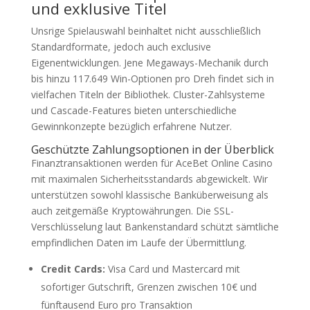
und exklusive Titel
Unsrige Spielauswahl beinhaltet nicht ausschließlich
Standardformate, jedoch auch exclusive
Eigenentwicklungen. Jene Megaways-Mechanik durch
bis hinzu 117.649 Win-Optionen pro Dreh findet sich in
vielfachen Titeln der Bibliothek. Cluster-Zahlsysteme
und Cascade-Features bieten unterschiedliche
Gewinnkonzepte bezüglich erfahrene Nutzer.
Geschützte Zahlungsoptionen in der Überblick
Finanztransaktionen werden für AceBet Online Casino
mit maximalen Sicherheitsstandards abgewickelt. Wir
unterstützen sowohl klassische Banküberweisung als
auch zeitgemäße Kryptowährungen. Die SSL-
Verschlüsselung laut Bankenstandard schützt sämtliche
empfindlichen Daten im Laufe der Übermittlung.
Credit Cards:
Visa Card und Mastercard mit
sofortiger Gutschrift, Grenzen zwischen 10€ und
fünftausend Euro pro Transaktion