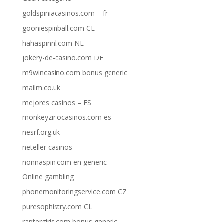
goldspiniacasinos.com – fr
gooniespinball.com CL
hahaspinnl.com NL
jokery-de-casino.com DE
m9wincasino.com bonus generic
mailm.co.uk
mejores casinos – ES
monkeyzinocasinos.com es
nesrf.org.uk
neteller casinos
nonnaspin.com en generic
Online gambling
phonemonitoringservice.com CZ
puresophistry.com CL
raptergiris.com bonus generic