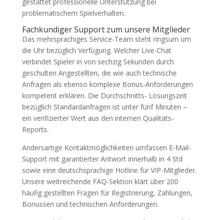
gestattet professionelle Unterstützung bei
problematischem Spielverhalten.
Fachkundiger Support zum unsere Mitglieder
Das mehrsprachiges Service-Team steht ringsum um
die Uhr bezüglich Verfügung. Welcher Live-Chat
verbindet Spieler in von sechzig Sekunden durch
geschulten Angestellten, die wie auch technische
Anfragen als ebenso komplexe Bonus-Anforderungen
kompetent erklären. Die Durchschnitts- Lösungszeit
bezüglich Standardanfragen ist unter fünf Minuten –
ein verifizierter Wert aus den internen Qualitäts-
Reports.
Andersartige Kontaktmöglichkeiten umfassen E-Mail-
Support mit garantierter Antwort innerhalb in 4 Std
sowie eine deutschsprachige Hotline für VIP-Mitglieder.
Unsere weitreichende FAQ-Sektion klärt über 200
häufig gestellten Fragen für Registrierung, Zahlungen,
Bonussen und technischen Anforderungen.