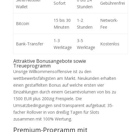
Sofort
Gebührenfrei
Wallet
Stunden
15 bis 30
1-2
Network-
Bitcoin
Minuten
Stunden
Fee
1-3
3-5
Bank-Transfer
Kostenlos
Werktage
Werktage
Attraktive Bonusangebote sowie
Treueprogramm
Unsrige Willkommensoffensive ist zu den
wettbewerbsfähigsten am Markt. Neukunden erhalten
einen gestaffelten Bonus auf welche ersten vier
Einzahlungen durch einem Gesamtvolumen von bis zu
1500 EUR plus 200zig Freispiele. Die
Umsatzbedingungen sind transparent aufgebaut: 35-
facher Rollover in von dreißig Tagen für Slots
zusammen mit 100% Wertung.
Premium-Programm mit