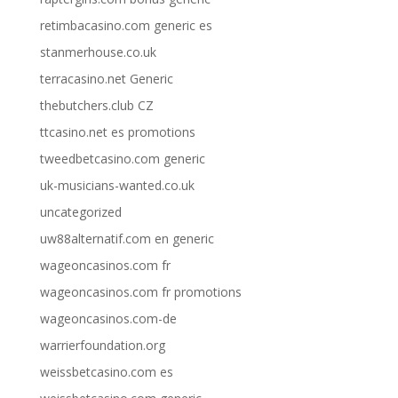
retimbacasino.com generic es
stanmerhouse.co.uk
terracasino.net Generic
thebutchers.club CZ
ttcasino.net es promotions
tweedbetcasino.com generic
uk-musicians-wanted.co.uk
uncategorized
uw88alternatif.com en generic
wageoncasinos.com fr
wageoncasinos.com fr promotions
wageoncasinos.com-de
warrierfoundation.org
weissbetcasino.com es