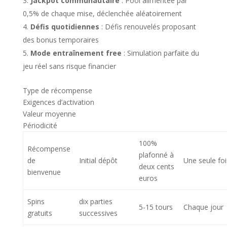
Jackpot communautaire
: Pool alimentée par
0,5% de chaque mise, déclenchée aléatoirement
Défis quotidiennes
: Défis renouvelés proposant
des bonus temporaires
Mode entraînement free
: Simulation parfaite du
jeu réel sans risque financier
Type de récompense
Exigences d’activation
Valeur moyenne
Périodicité
100%
Récompense
plafonné à
de
Initial dépôt
Une seule foi
deux cents
bienvenue
euros
Spins
dix parties
5-15 tours
Chaque jour
gratuits
successives