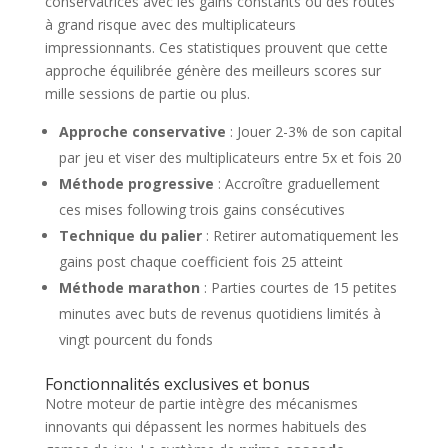
conservatrices avec les gains constants ou des routes
à grand risque avec des multiplicateurs
impressionnants. Ces statistiques prouvent que cette
approche équilibrée génère des meilleurs scores sur
mille sessions de partie ou plus.
Approche conservative
: Jouer 2-3% de son capital
par jeu et viser des multiplicateurs entre 5x et fois 20
Méthode progressive
: Accroître graduellement
ces mises following trois gains consécutives
Technique du palier
: Retirer automatiquement les
gains post chaque coefficient fois 25 atteint
Méthode marathon
: Parties courtes de 15 petites
minutes avec buts de revenus quotidiens limités à
vingt pourcent du fonds
Fonctionnalités exclusives et bonus
Notre moteur de partie intègre des mécanismes
innovants qui dépassent les normes habituels des