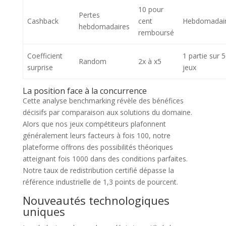
10 pour
Pertes
Cashback
cent
Hebdomadai
hebdomadaires
remboursé
Coefficient
1 partie sur 
Random
2x à x5
surprise
jeux
La position face à la concurrence
Cette analyse benchmarking révèle des bénéfices
décisifs par comparaison aux solutions du domaine.
Alors que nos jeux compétiteurs plafonnent
généralement leurs facteurs à fois 100, notre
plateforme offrons des possibilités théoriques
atteignant fois 1000 dans des conditions parfaites.
Notre taux de redistribution certifié dépasse la
référence industrielle de 1,3 points de pourcent.
Nouveautés technologiques
uniques