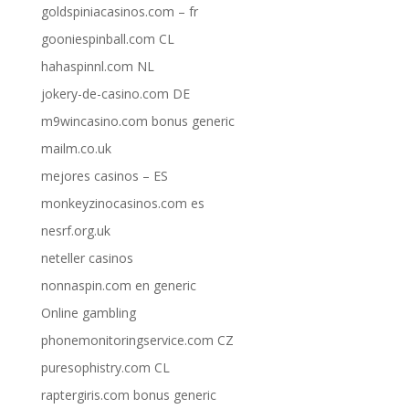
goldspiniacasinos.com – fr
gooniespinball.com CL
hahaspinnl.com NL
jokery-de-casino.com DE
m9wincasino.com bonus generic
mailm.co.uk
mejores casinos – ES
monkeyzinocasinos.com es
nesrf.org.uk
neteller casinos
nonnaspin.com en generic
Online gambling
phonemonitoringservice.com CZ
puresophistry.com CL
raptergiris.com bonus generic