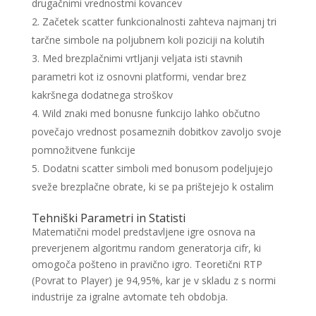
drugačnimi vrednostmi kovancev
Začetek scatter funkcionalnosti zahteva najmanj tri
tarčne simbole na poljubnem koli poziciji na kolutih
Med brezplačnimi vrtljanji veljata isti stavnih
parametri kot iz osnovni platformi, vendar brez
kakršnega dodatnega stroškov
Wild znaki med bonusne funkcijo lahko občutno
povečajo vrednost posameznih dobitkov zavoljo svoje
pomnožitvene funkcije
Dodatni scatter simboli med bonusom podeljujejo
sveže brezplačne obrate, ki se pa prištejejo k ostalim
Tehniški Parametri in Statisti
Matematični model predstavljene igre osnova na
preverjenem algoritmu random generatorja cifr, ki
omogoča pošteno in pravično igro. Teoretični RTP
(Povrat to Player) je 94,95%, kar je v skladu z s normi
industrije za igralne avtomate teh obdobja.