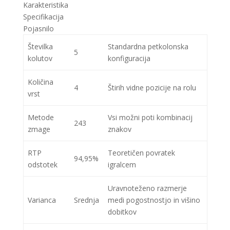
Karakteristika
Specifikacija
Pojasnilo
Številka
Standardna petkolonska
5
kolutov
konfiguracija
Količina
4
Štirih vidne pozicije na rolu
vrst
Metode
Vsi možni poti kombinacij
243
zmage
znakov
RTP
Teoretičen povratek
94,95%
odstotek
igralcem
Uravnoteženo razmerje
Varianca
Srednja
medi pogostnostjo in višino
dobitkov