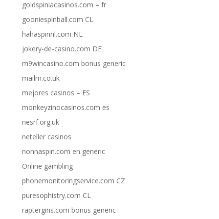
goldspiniacasinos.com – fr
gooniespinball.com CL
hahaspinnl.com NL
jokery-de-casino.com DE
m9wincasino.com bonus generic
mailm.co.uk
mejores casinos – ES
monkeyzinocasinos.com es
nesrf.org.uk
neteller casinos
nonnaspin.com en generic
Online gambling
phonemonitoringservice.com CZ
puresophistry.com CL
raptergiris.com bonus generic