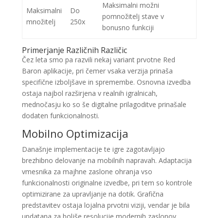
Maksimalni možni
Maksimalni
Do
pomnožitelj stave v
množitelj
250x
bonusno funkciji
Primerjanje Različnih Različic
Čez leta smo pa razvili nekaj variant prvotne Red
Baron aplikacije, pri čemer vsaka verzija prinaša
specifične izboljšave in spremembe. Osnovna izvedba
ostaja najbol razširjena v realnih igralnicah,
mednočasju ko so še digitalne prilagoditve prinašale
dodaten funkcionalnosti.
Mobilno Optimizacija
Današnje implementacije te igre zagotavljajo
brezhibno delovanje na mobilnih napravah. Adaptacija
vmesnika za majhne zaslone ohranja vso
funkcionalnosti originalne izvedbe, pri tem so kontrole
optimizirane za upravljanje na dotik. Grafična
predstavitev ostaja lojalna prvotni viziji, vendar je bila
updatana za boljše resolucije modernih zaslonov.