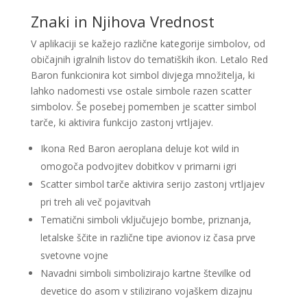
Znaki in Njihova Vrednost
V aplikaciji se kažejo različne kategorije simbolov, od
običajnih igralnih listov do tematiških ikon. Letalo Red
Baron funkcionira kot simbol divjega množitelja, ki
lahko nadomesti vse ostale simbole razen scatter
simbolov. Še posebej pomemben je scatter simbol
tarče, ki aktivira funkcijo zastonj vrtljajev.
Ikona Red Baron aeroplana deluje kot wild in
omogoča podvojitev dobitkov v primarni igri
Scatter simbol tarče aktivira serijo zastonj vrtljajev
pri treh ali več pojavitvah
Tematični simboli vključujejo bombe, priznanja,
letalske ščite in različne tipe avionov iz časa prve
svetovne vojne
Navadni simboli simbolizirajo kartne številke od
devetice do asom v stilizirano vojaškem dizajnu