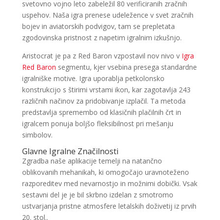
svetovno vojno leto zabeležil 80 verificiranih zračnih
uspehov. Naša igra prenese udeležence v svet zračnih
bojev in aviatorskih podvigov, tam se prepletata
zgodovinska pristnost z napetim igralnim izkušnjo.
Aristocrat je pa z Red Baron vzpostavil nov nivo v
Igra
Red Baron
segmentu, kjer vsebina presega standardne
igralniške motive. Igra uporablja petkolonsko
konstrukcijo s štirimi vrstami ikon, kar zagotavlja 243
različnih načinov za pridobivanje izplačil. Ta metoda
predstavlja spremembo od klasičnih plačilnih črt in
igralcem ponuja boljšo fleksibilnost pri mešanju
simbolov.
Glavne Igralne Značilnosti
Zgradba naše aplikacije temelji na natančno
oblikovanih mehanikah, ki omogočajo uravnoteženo
razporeditev med nevarnostjo in možnimi dobički. Vsak
sestavni del je je bil skrbno izdelan z smotromo
ustvarjanja pristne atmosfere letalskih doživetij iz prvih
20. stol..