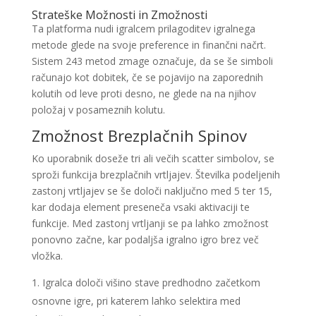
Strateške Možnosti in Zmožnosti
Ta platforma nudi igralcem prilagoditev igralnega
metode glede na svoje preference in finančni načrt.
Sistem 243 metod zmage označuje, da se še simboli
računajo kot dobitek, če se pojavijo na zaporednih
kolutih od leve proti desno, ne glede na na njihov
položaj v posameznih kolutu.
Zmožnost Brezplačnih Spinov
Ko uporabnik doseže tri ali večih scatter simbolov, se
sproži funkcija brezplačnih vrtljajev. Številka podeljenih
zastonj vrtljajev se še določi naključno med 5 ter 15,
kar dodaja element preseneča vsaki aktivaciji te
funkcije. Med zastonj vrtljanji se pa lahko zmožnost
ponovno začne, kar podaljša igralno igro brez več
vložka.
Igralca določi višino stave predhodno začetkom
osnovne igre, pri katerem lahko selektira med