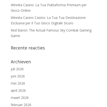
Winnita Casino: La Tua Piattaforma Premium per
Gioco Online
Winnita Casino Casino: La Tua Tua Destinazione
Esclusiva per il Tuo Gioco Digitale Sicuro
Red Baron: The Actual Famous Sky Combat Gaming
Game
Recente reacties
Archieven
juli 2026
juni 2026
mei 2026
april 2026
maart 2026
februari 2026