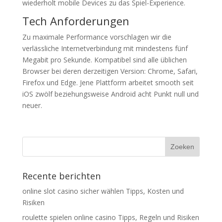
wiederholt mobile Devices zu das Spiel-Experience.
Tech Anforderungen
Zu maximale Performance vorschlagen wir die
verlässliche Internetverbindung mit mindestens fünf
Megabit pro Sekunde. Kompatibel sind alle üblichen
Browser bei deren derzeitigen Version: Chrome, Safari,
Firefox und Edge. Jene Plattform arbeitet smooth seit
iOS zwölf beziehungsweise Android acht Punkt null und
neuer.
Recente berichten
online slot casino sicher wählen Tipps, Kosten und
Risiken
roulette spielen online casino Tipps, Regeln und Risiken