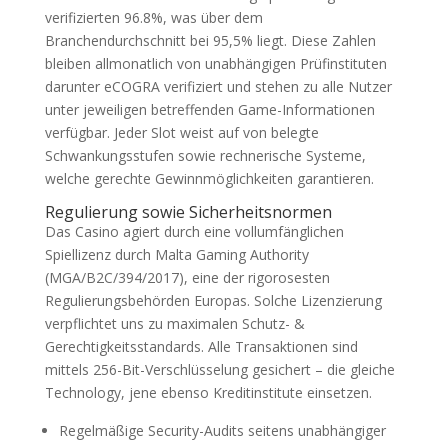
verifizierten 96.8%, was über dem
Branchendurchschnitt bei 95,5% liegt. Diese Zahlen
bleiben allmonatlich von unabhängigen Prüfinstituten
darunter eCOGRA verifiziert und stehen zu alle Nutzer
unter jeweiligen betreffenden Game-Informationen
verfügbar. Jeder Slot weist auf von belegte
Schwankungsstufen sowie rechnerische Systeme,
welche gerechte Gewinnmöglichkeiten garantieren.
Regulierung sowie Sicherheitsnormen
Das Casino agiert durch eine vollumfänglichen
Spiellizenz durch Malta Gaming Authority
(MGA/B2C/394/2017), eine der rigorosesten
Regulierungsbehörden Europas. Solche Lizenzierung
verpflichtet uns zu maximalen Schutz- &
Gerechtigkeitsstandards. Alle Transaktionen sind
mittels 256-Bit-Verschlüsselung gesichert – die gleiche
Technology, jene ebenso Kreditinstitute einsetzen.
Regelmäßige Security-Audits seitens unabhängiger