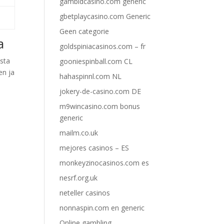
gambidcasino.com generic
gbetplaycasino.com Generic
Geen categorie
a
goldspiniacasinos.com – fr
ista
gooniespinball.com CL
en ja
hahaspinnl.com NL
jokery-de-casino.com DE
m9wincasino.com bonus
generic
mailm.co.uk
mejores casinos – ES
monkeyzinocasinos.com es
nesrf.org.uk
neteller casinos
nonnaspin.com en generic
Online gambling