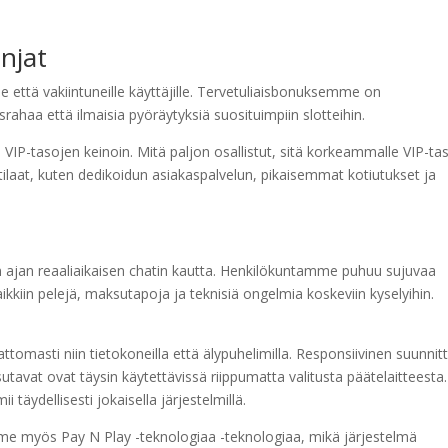
njat
 että vakiintuneille käyttäjille. Tervetuliaisbonuksemme on
srahaa että ilmaisia pyöräytyksiä suosituimpiin slotteihin.
 VIP-tasojen keinoin. Mitä paljon osallistut, sitä korkeammalle VIP-tas
ilaat, kuten dedikoidun asiakaspalvelun, pikaisemmat kotiutukset ja
 ajan reaaliaikaisen chatin kautta. Henkilökuntamme puhuu sujuvaa
kkiin pelejä, maksutapoja ja teknisiä ongelmia koskeviin kyselyihin.
omasti niin tietokoneilla että älypuhelimilla. Responsiivinen suunnit
sutavat ovat täysin käytettävissä riippumatta valitusta päätelaitteesta.
ii täydellisesti jokaisella järjestelmillä.
amme myös Pay N Play -teknologiaa -teknologiaa, mikä järjestelmä