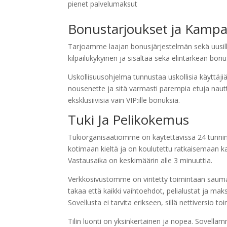
pienet palvelumaksut
Bonustarjoukset ja Kampa
Tarjoamme laajan bonusjärjestelmän sekä uusille
kilpailukykyinen ja sisältää sekä elintärkeän bonu
Uskollisuusohjelma tunnustaa uskollisia käyttäjiä
nousenette ja sitä varmasti parempia etuja nautt
eksklusiivisia vain VIP:ille bonuksia.
Tuki Ja Pelikokemus
Tukiorganisaatiomme on käytettävissä 24 tunnin
kotimaan kieltä ja on koulutettu ratkaisemaan kai
Vastausaika on keskimäärin alle 3 minuuttia.
Verkkosivustomme on viritetty toimintaan saumatt
takaa että kaikki vaihtoehdot, pelialustat ja mak
Sovellusta ei tarvita erikseen, sillä nettiversio toim
Tilin luonti on yksinkertainen ja nopea. Sovell