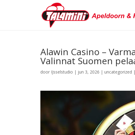
Alawin Casino – Varma
Valinnat Suomen pelaa
door
IJsselstudio
|
jun 3, 2026
|
uncategorized