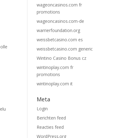
wageoncasinos.com fr
promotions
wageoncasinos.com-de
warrierfoundation.org
weissbetcasino.com es
olle
weissbetcasino.com generic
Wintino Casino Bonus cz
wintinoplay.com fr
promotions
wintinoplay.com it
Meta
Login
telu
Berichten feed
Reacties feed
WordPress.org