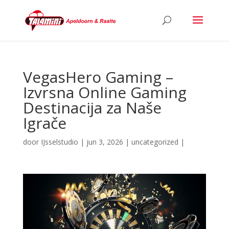
VegasHero Gaming –
Izvrsna Online Gaming
Destinacija za Naše
Igrače
door
IJsselstudio
|
jun 3, 2026
|
uncategorized
|