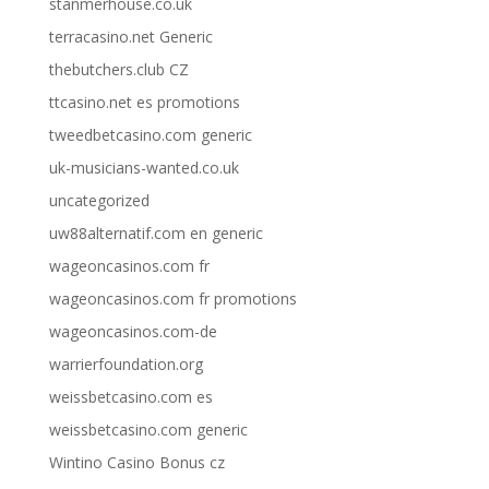
stanmerhouse.co.uk
terracasino.net Generic
thebutchers.club CZ
ttcasino.net es promotions
tweedbetcasino.com generic
uk-musicians-wanted.co.uk
uncategorized
uw88alternatif.com en generic
wageoncasinos.com fr
wageoncasinos.com fr promotions
wageoncasinos.com-de
warrierfoundation.org
weissbetcasino.com es
weissbetcasino.com generic
Wintino Casino Bonus cz