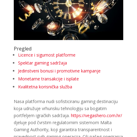
Pregled
Licence i sigurnost platforme
Spektar gaming sadržaja
Jedinstveni bonusi i promotivne kampanje
Monetarne transakcije i isplate
Kvalitetna korisnička služba
Nasa platforma nudi sofisticiranu gaming destinaciju
koja udružuje vrhunsku tehnologiju sa bogatim
portfeljem igračkih sadržaja.
https://vegashero.com.hr/
djeluje pod čvrstim regulatornim sistemom Malta
Gaming Authority, koji garantira transparentnost i
pravednost svih gaming operacija. Cilj našeg operiranja