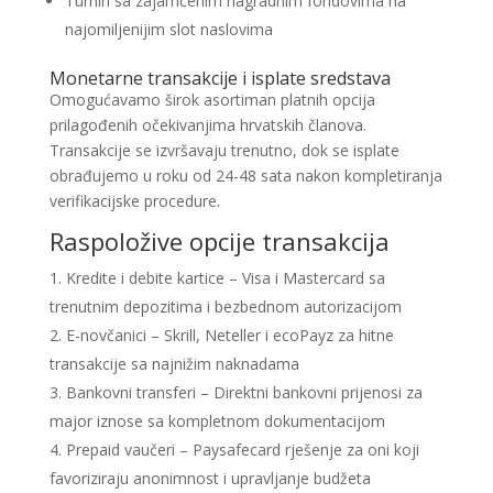
Turniri sa zajamčenim nagradnim fondovima na
najomiljenijim slot naslovima
Monetarne transakcije i isplate sredstava
Omogućavamo širok asortiman platnih opcija
prilagođenih očekivanjima hrvatskih članova.
Transakcije se izvršavaju trenutno, dok se isplate
obrađujemo u roku od 24-48 sata nakon kompletiranja
verifikacijske procedure.
Raspoložive opcije transakcija
Kredite i debite kartice – Visa i Mastercard sa
trenutnim depozitima i bezbednom autorizacijom
E-novčanici – Skrill, Neteller i ecoPayz za hitne
transakcije sa najnižim naknadama
Bankovni transferi – Direktni bankovni prijenosi za
major iznose sa kompletnom dokumentacijom
Prepaid vaučeri – Paysafecard rješenje za oni koji
favoriziraju anonimnost i upravljanje budžeta