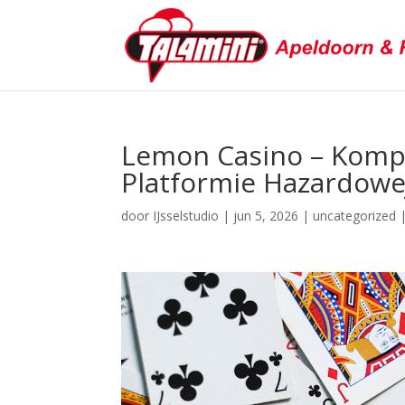
Lemon Casino – Kompl
Platformie Hazardowe
door
IJsselstudio
|
jun 5, 2026
|
uncategorized