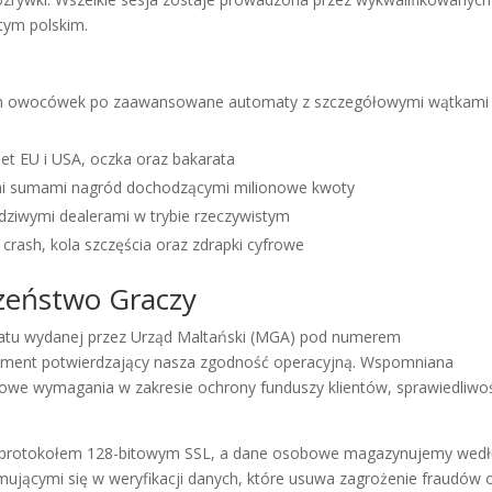
tym polskim.
h owocówek po zaawansowane automaty z szczegółowymi wątkami 
let EU i USA, oczka oraz bakarata
mi sumami nagród dochodzącymi milionowe kwoty
dziwymi dealerami w trybie rzeczywistym
 crash, kola szczęścia oraz zdrapki cyfrowe
czeństwo Graczy
katu wydanej przez Urząd Maltański (MGA) pod numerem
ement potwierdzający nasza zgodność operacyjną. Wspomniana
owe wymagania w zakresie ochrony funduszy klientów, sprawiedliwo
ne protokołem 128-bitowym SSL, a dane osobowe magazynujemy wedł
ującymi się w weryfikacji danych, które usuwa zagrożenie fraudów 