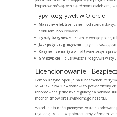
krupierów mówiących się różnymi dialektami, w 
Typy Rozgrywek w Ofercie
Maszyny elektroniczne
– od standardowyc
bonusami bonusowymi
Tytuły kasynowe
– rozmite wersje poker, ru
Jackpoty progresywne
– gry z narastający
Kasyno live na żywo
– aktywne sesje z praw
Gry szybkie
– błyskawiczne rozgrywki w stylu
Licencjonowanie i Bezpie
Lemon Kasyno operuje na fundamencie certyfi
MGA/B2C/394/17 – stanowi to potwierdzony el
renomowana jednostka regulacyjna nakłada sur
mechanizmów oraz świadomego hazardu.
Wszelkie płatności pieniężne zostają kodowa
regulacją RODO. Współpracujemy z firmami zajm