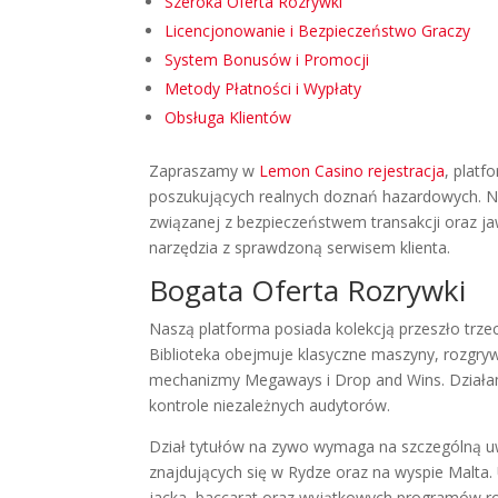
Szeroka Oferta Rozrywki
Licencjonowanie i Bezpieczeństwo Graczy
System Bonusów i Promocji
Metody Płatności i Wypłaty
Obsługa Klientów
Zapraszamy w
Lemon Casino rejestracja
, plat
poszukujących realnych doznań hazardowych. Na
związanej z bezpieczeństwem transakcji oraz 
narzędzia z sprawdzoną serwisem klienta.
Bogata Oferta Rozrywki
Naszą platforma posiada kolekcją przeszło tr
Biblioteka obejmuje klasyczne maszyny, rozgryw
mechanizmy Megaways i Drop and Wins. Działam
kontrole niezależnych audytorów.
Dział tytułów na zywo wymaga na szczególną uw
znajdujących się w Rydze oraz na wyspie Malta.
jacka, baccarat oraz wyjątkowych programów ro