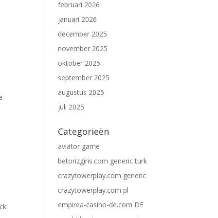
februari 2026
januari 2026
december 2025
november 2025
oktober 2025
september 2025
augustus 2025
e
juli 2025
Categorieën
aviator game
betorizgiris.com generic turk
crazytowerplay.com generic
crazytowerplay.com pl
empirea-casino-de.com DE
ck