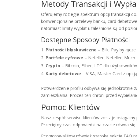
Metody Transakcji i Wypła
Oferujemy rozległe spektrum opcji transakcji
konwencjonalne przelewy banku, card debetowe 
natomiast limity wyplat uzależnione są od pozi
Dostępne Sposoby Płatności
Płatności błyskawiczne
– Blik, Pay by łącz
Portfele cyfrowe
– Neteller, Neteller, Much
Crypto
– Bitcoin, Ether, LTC dla użytkownik
Karty debetowe
– VISA, Master Card z opcją
Potwierdzenie profilu odbywa się jednokrotnie 
zamieszkania. Proces ten chroni przed wybielanie
Pomoc Klientów
Nasz zespół serwisu klientów zostaje osiągalny p
Przeciętny czas odpowiedzi na czacie równa się 
Przygotowaliśmy również szeroką sekcję FAQ pr