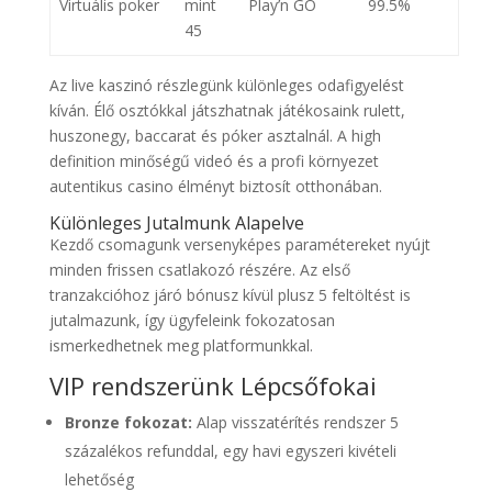
Virtuális poker
mint
Play’n GO
99.5%
45
Az live kaszinó részlegünk különleges odafigyelést
kíván. Élő osztókkal játszhatnak játékosaink rulett,
huszonegy, baccarat és póker asztalnál. A high
definition minőségű videó és a profi környezet
autentikus casino élményt biztosít otthonában.
Különleges Jutalmunk Alapelve
Kezdő csomagunk versenyképes paramétereket nyújt
minden frissen csatlakozó részére. Az első
tranzakcióhoz járó bónusz kívül plusz 5 feltöltést is
jutalmazunk, így ügyfeleink fokozatosan
ismerkedhetnek meg platformunkkal.
VIP rendszerünk Lépcsőfokai
Bronze fokozat:
Alap visszatérítés rendszer 5
százalékos refunddal, egy havi egyszeri kivételi
lehetőség