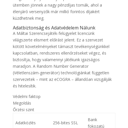
ütemben jönnek a nagy pénzdíjas tornák, ahol a
élenjáró versenyzők már millió forintos díjakért
küzdhetnek meg.
Adatbiztonság és Adatvédelem Nálunk
A Máltai Szerencsejáték-felügyelet licencünk
világszerte elismert előírást jelent. Ez a szervezet
kötött követelményeket támaszt tevékenységünkkel
kapcsolatban, rendszeres ellenőrzéseket végez, és
biztosítja, hogy valamennyi játékunk igazságos
maradjon. A Random Number Generator
(Véletlenszám-generátor) technológiánkat független
szervezetek – mint az eCOGRA – állandóan vizsgálják
és hitelesítik.
Védelmi faktор
Megoldás
Őrzési szint
Bank
Adatközlés
256-bites SSL
fokozatú