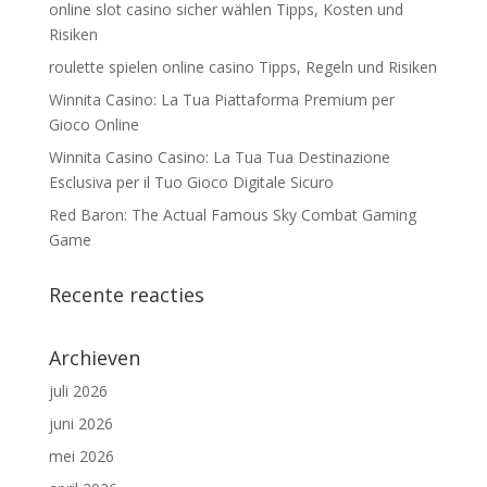
online slot casino sicher wählen Tipps, Kosten und
Risiken
roulette spielen online casino Tipps, Regeln und Risiken
Winnita Casino: La Tua Piattaforma Premium per
Gioco Online
Winnita Casino Casino: La Tua Tua Destinazione
Esclusiva per il Tuo Gioco Digitale Sicuro
Red Baron: The Actual Famous Sky Combat Gaming
Game
Recente reacties
Archieven
juli 2026
juni 2026
mei 2026