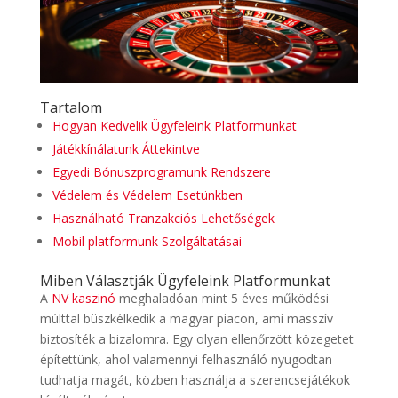
Tartalom
Hogyan Kedvelik Ügyfeleink Platformunkat
Játékkínálatunk Áttekintve
Egyedi Bónuszprogramunk Rendszere
Védelem és Védelem Esetünkben
Használható Tranzakciós Lehetőségek
Mobil platformunk Szolgáltatásai
Miben Választják Ügyfeleink Platformunkat
A
NV kaszinó
meghaladóan mint 5 éves működési
múlttal büszkélkedik a magyar piacon, ami masszív
biztosíték a bizalomra. Egy olyan ellenőrzött közegetet
építettünk, ahol valamennyi felhasználó nyugodtan
tudhatja magát, közben használja a szerencsejátékok