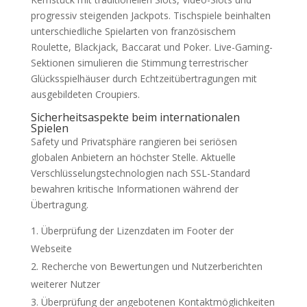
progressiv steigenden Jackpots. Tischspiele beinhalten
unterschiedliche Spielarten von französischem
Roulette, Blackjack, Baccarat und Poker. Live-Gaming-
Sektionen simulieren die Stimmung terrestrischer
Glücksspielhäuser durch Echtzeitübertragungen mit
ausgebildeten Croupiers.
Sicherheitsaspekte beim internationalen
Spielen
Safety und Privatsphäre rangieren bei seriösen
globalen Anbietern an höchster Stelle. Aktuelle
Verschlüsselungstechnologien nach SSL-Standard
bewahren kritische Informationen während der
Übertragung.
Überprüfung der Lizenzdaten im Footer der
Webseite
Recherche von Bewertungen und Nutzerberichten
weiterer Nutzer
Überprüfung der angebotenen Kontaktmöglichkeiten