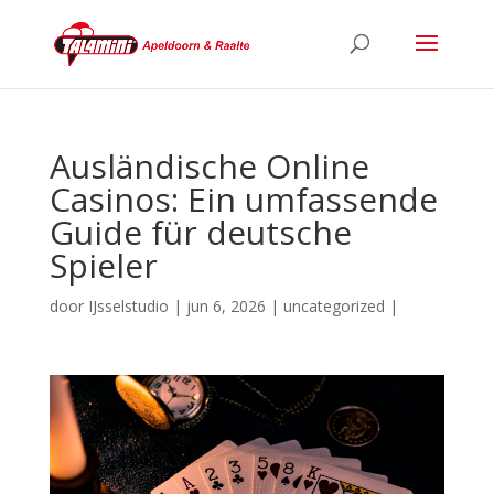
Ausländische Online
Casinos: Ein umfassende
Guide für deutsche
Spieler
door
IJsselstudio
|
jun 6, 2026
|
uncategorized
|