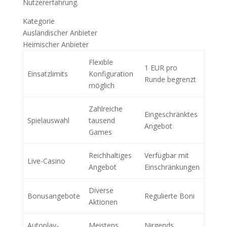
Nutzererfahrung.
Kategorie
Ausländischer Anbieter
Heimischer Anbieter
Flexible
1 EUR pro
Einsatzlimits
Konfiguration
Runde begrenzt
möglich
Zahlreiche
Eingeschränktes
Spielauswahl
tausend
Angebot
Games
Reichhaltiges
Verfügbar mit
Live-Casino
Angebot
Einschränkungen
Diverse
Bonusangebote
Regulierte Boni
Aktionen
Autoplay-
Meistens
Nirgends