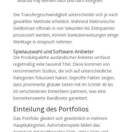
Android Pay werden nach und nach integriert
Die Transfergeschwindigkeit unterscheidet sich je nach
gewählter Methode erheblich. Während Elektronische
Geldbörsen oftmals in von Sekunden bis Zeitspannen
prozessiert werden, können Banküberweisungen einige
Werktage in Anspruch nehmen.
Spielauswahl und Software-Anbieter
Die Produktpalette ausländischer Anbieter umfasst
regelmäßig viele tausend Titel. Diese kommen von
renommierten Studios, die sich auf unterschiedliche
Kategorien fokussiert haben. Geprüfte Fakten zeigen,
dass prominente globale Seiten mit im Schnitt 40 bis
60 verschiedenen Entwicklern partnern, was eine
bemerkenswerte Bandbreite garantiert.
Einteilung des Portfolios
Das Portfolio gliedert sich gewöhnlich in mehrere
Hauptkategorien. Automatenspiele bilden das
Kernstück mit traditionellen Slots, Video-Slots und