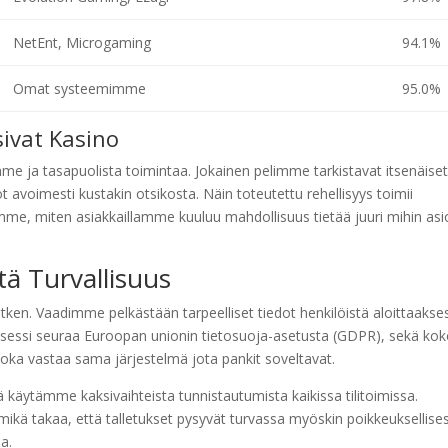
NetEnt, Microgaming
94.1%
Omat systeemimme
95.0%
ivat Kasino
e ja tasapuolista toimintaa. Jokainen pelimme tarkistavat itsenäise
t avoimesti kustakin otsikosta. Näin toteutettu rehellisyys toimii
elemme, miten asiakkaillamme kuuluu mahdollisuus tietää juuri mihin asi
tä Turvallisuus
ken. Vaadimme pelkästään tarpeelliset tiedot henkilöistä aloittaakses
prosessi seuraa Euroopan unionin tietosuoja-asetusta (GDPR), sekä ko
 joka vastaa sama järjestelmä jota pankit soveltavat.
ä käytämme kaksivaihteista tunnistautumista kaikissa tilitoimissa.
ä, mikä takaa, että talletukset pysyvät turvassa myöskin poikkeuksellise
a.