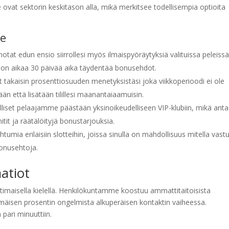
ovat sektorin keskitason alla, mikä merkitsee todellisempia optioita
me
otat edun ensio siirrollesi myös ilmaispyöräytyksiä valituissa peleissä
 on aikaa 30 päivää aika täydentää bonusehdot.
 takaisin prosenttiosuuden menetyksistäsi joka viikkoperioodi ei ole
än että lisätään tilillesi maanantaiaamuisin.
liset pelaajamme päästään yksinoikeudelliseen VIP-klubiin, mikä ant
tit ja räätälöityjä bonustarjouksia.
mia erilaisiin slotteihin, joissa sinulla on mahdollisuus mitella vast
bonusehtoja.
atiot
imaisella kielellä. Henkilökuntamme koostuu ammattitaitoisista
mäisen prosentin ongelmista alkuperäisen kontaktin vaiheessa.
 pari minuuttiin.