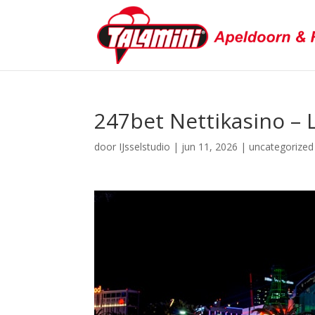
247bet Nettikasino – L
door
IJsselstudio
|
jun 11, 2026
|
uncategorized