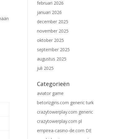
februari 2026
januari 2026
ämään
december 2025
november 2025
oktober 2025
september 2025
augustus 2025
juli 2025
Categorieën
aviator game
betorizgiris.com generic turk
crazytowerplay.com generic
crazytowerplay.com pl
empirea-casino-de.com DE