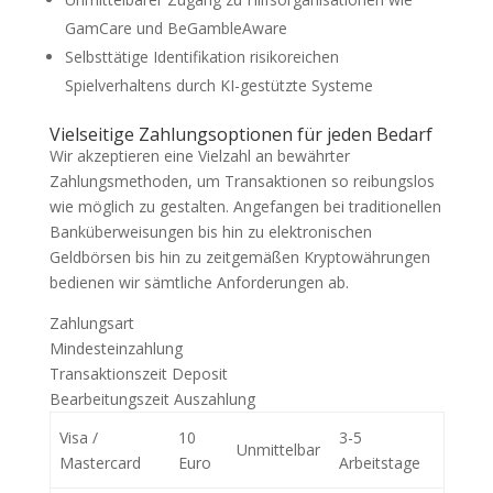
GamCare und BeGambleAware
Selbsttätige Identifikation risikoreichen
Spielverhaltens durch KI-gestützte Systeme
Vielseitige Zahlungsoptionen für jeden Bedarf
Wir akzeptieren eine Vielzahl an bewährter
Zahlungsmethoden, um Transaktionen so reibungslos
wie möglich zu gestalten. Angefangen bei traditionellen
Banküberweisungen bis hin zu elektronischen
Geldbörsen bis hin zu zeitgemäßen Kryptowährungen
bedienen wir sämtliche Anforderungen ab.
Zahlungsart
Mindesteinzahlung
Transaktionszeit Deposit
Bearbeitungszeit Auszahlung
Visa /
10
3-5
Unmittelbar
Mastercard
Euro
Arbeitstage