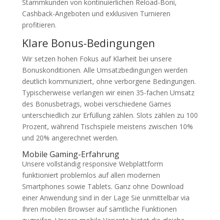
Stammkunden von kontinuierlichen Reload-Boni,
Cashback-Angeboten und exklusiven Turnieren
profitieren.
Klare Bonus-Bedingungen
Wir setzen hohen Fokus auf Klarheit bei unsere
Bonuskonditionen. Alle Umsatzbedingungen werden
deutlich kommuniziert, ohne verborgene Bedingungen.
Typischerweise verlangen wir einen 35-fachen Umsatz
des Bonusbetrags, wobei verschiedene Games
unterschiedlich zur Erfüllung zählen. Slots zählen zu 100
Prozent, während Tischspiele meistens zwischen 10%
und 20% angerechnet werden.
Mobile Gaming-Erfahrung
Unsere vollständig responsive Webplattform
funktioniert problemlos auf allen modernen
Smartphones sowie Tablets. Ganz ohne Download
einer Anwendung sind in der Lage Sie unmittelbar via
Ihren mobilen Browser auf sämtliche Funktionen