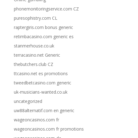
phonemonitoringservice.com CZ
puresophistry.com CL
raptergiris.com bonus generic
retimbacasino.com generic es
stanmerhouse.co.uk
terracasino.net Generic
thebutchers.club CZ
ttcasino.net es promotions
tweedbetcasino.com generic
uk-musicians-wanted.co.uk
uncategorized
uw88alternatif.com en generic
wageoncasinos.com fr
wageoncasinos.com fr promotions