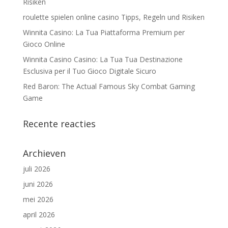
Risiken
roulette spielen online casino Tipps, Regeln und Risiken
Winnita Casino: La Tua Piattaforma Premium per
Gioco Online
Winnita Casino Casino: La Tua Tua Destinazione
Esclusiva per il Tuo Gioco Digitale Sicuro
Red Baron: The Actual Famous Sky Combat Gaming
Game
Recente reacties
Archieven
juli 2026
juni 2026
mei 2026
april 2026