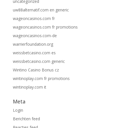
uncategorized
uw88alternatif.com en generic
wageoncasinos.com fr
wageoncasinos.com fr promotions
wageoncasinos.com-de
warrierfoundation.org
weissbetcasino.com es
weissbetcasino.com generic
Wintino Casino Bonus cz
wintinoplay.com fr promotions
wintinoplay.com it
Meta
Login
Berichten feed
Reacties feed