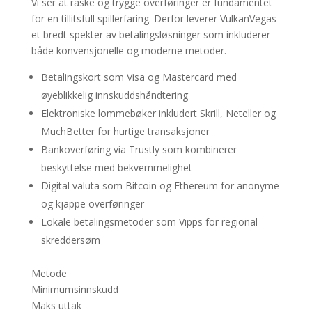
Vi ser at raske og trygge overføringer er fundamentet
for en tillitsfull spillerfaring. Derfor leverer VulkanVegas
et bredt spekter av betalingsløsninger som inkluderer
både konvensjonelle og moderne metoder.
Betalingskort som Visa og Mastercard med
øyeblikkelig innskuddshåndtering
Elektroniske lommebøker inkludert Skrill, Neteller og
MuchBetter for hurtige transaksjoner
Bankoverføring via Trustly som kombinerer
beskyttelse med bekvemmelighet
Digital valuta som Bitcoin og Ethereum for anonyme
og kjappe overføringer
Lokale betalingsmetoder som Vipps for regional
skreddersøm
Metode
Minimumsinnskudd
Maks uttak