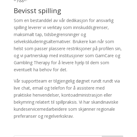
Bevisst spilling
Som en bestanddel av vår dedikasjon for ansvarlig
spilling leverer vi verktøy som innskuddsgrenser,
maksimalt tap, tidsbegrensninger og
selvekskluderingsalternativer. Brukere kan når som
helst som passer plassere restriksjoner på profilen sin,
og vi partnerskap med institusjoner som GamCare og
Gambling Therapy for å levere hjelp til dem som
eventuelt ha behov for det.
Vår supportteam er tilgjengelig døgnet rundt rundt via
live chat, email og telefon for å assistere med
praktiske henvendelser, kontoadministrasjon eller
bekymring relatert til spillpraksis. Vi har skandinaviske
kundeservicemedarbeidere som skjønner regionale
preferanser og regelverkskrav.