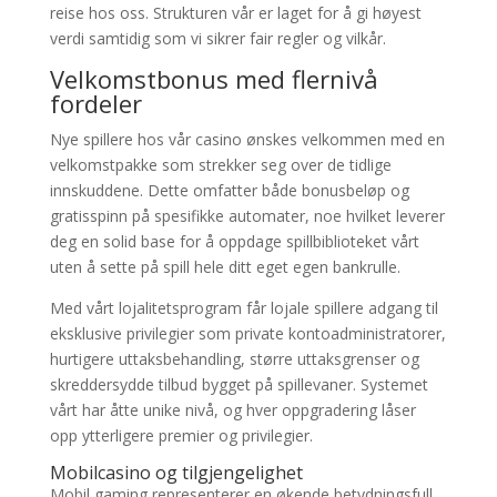
reise hos oss. Strukturen vår er laget for å gi høyest
verdi samtidig som vi sikrer fair regler og vilkår.
Velkomstbonus med flernivå
fordeler
Nye spillere hos vår casino ønskes velkommen med en
velkomstpakke som strekker seg over de tidlige
innskuddene. Dette omfatter både bonusbeløp og
gratisspinn på spesifikke automater, noe hvilket leverer
deg en solid base for å oppdage spillbiblioteket vårt
uten å sette på spill hele ditt eget egen bankrulle.
Med vårt lojalitetsprogram får lojale spillere adgang til
eksklusive privilegier som private kontoadministratorer,
hurtigere uttaksbehandling, større uttaksgrenser og
skreddersydde tilbud bygget på spillevaner. Systemet
vårt har åtte unike nivå, og hver oppgradering låser
opp ytterligere premier og privilegier.
Mobilcasino og tilgjengelighet
Mobil gaming representerer en økende betydningsfull