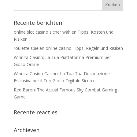
Recente berichten
online slot casino sicher wählen Tipps, Kosten und
Risiken
roulette spielen online casino Tipps, Regeln und Risiken
Winnita Casino: La Tua Piattaforma Premium per
Gioco Online
Winnita Casino Casino: La Tua Tua Destinazione
Esclusiva per il Tuo Gioco Digitale Sicuro
Red Baron: The Actual Famous Sky Combat Gaming
Game
Recente reacties
Archieven