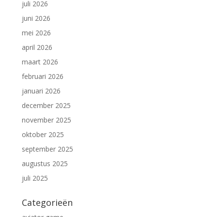
juli 2026
juni 2026
mei 2026
april 2026
maart 2026
februari 2026
januari 2026
december 2025
november 2025
oktober 2025
september 2025
augustus 2025
juli 2025
Categorieën