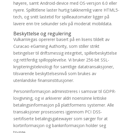
høyere, samt Android-device med OS-versjon 6.0 eller
nyere. Spilltitlene laster hurtig takknemlig være HTML5-
tech, og snitt lastetid for spilleautomater ligger på
lavere enn tre sekunder selv på moderat mobildata.
Beskyttelse og regulering
VulkanVegas opererer basert på en lisens tildelt av
Curacao eGaming Authority, som stiller strikt
betingelser til driftsmessig integritet, spillerbeskyttelse
og rettferdig spillopplevelse. Vi bruker 256-bit SSL-
krypteringsteknologi for samtlige datatransaksjoner,
tilsvarende beskyttelsesnivå som brukes av
utenlandske finansinstitusjoner.
Personinformasjon administreres i samsvar til GDPR-
lovgivning, og vi arkiverer aldri noensinne kritiske
betalingsinformasjon på plattformens systemer. Alle
transaksjoner prosesseres igjennom PCI DSS-
sertifiserte betalingsgatewayer som sørger for at
kortinformasjon og bankinformasjon holder seg
trygge.