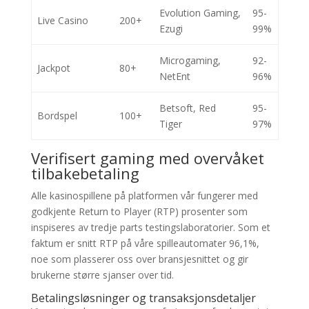
Evolution Gaming,
95-
Live Casino
200+
Ezugi
99%
Microgaming,
92-
Jackpot
80+
NetEnt
96%
Betsoft, Red
95-
Bordspel
100+
Tiger
97%
Verifisert gaming med overvåket
tilbakebetaling
Alle kasinospillene på platformen vår fungerer med
godkjente Return to Player (RTP) prosenter som
inspiseres av tredje parts testingslaboratorier. Som et
faktum er snitt RTP på våre spilleautomater 96,1%,
noe som plasserer oss over bransjesnittet og gir
brukerne større sjanser over tid.
Betalingsløsninger og transaksjonsdetaljer