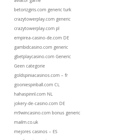
aviator game
betorizgiris.com generic turk
crazytowerplay.com generic
crazytowerplay.com pl
empirea-casino-de.com DE
gambidcasino.com generic
gbetplaycasino.com Generic
Geen categorie
goldspiniacasinos.com – fr
gooniespinball.com CL
hahaspinnl.com NL
jokery-de-casino.com DE
m9wincasino.com bonus generic
mailm.co.uk
mejores casinos – ES