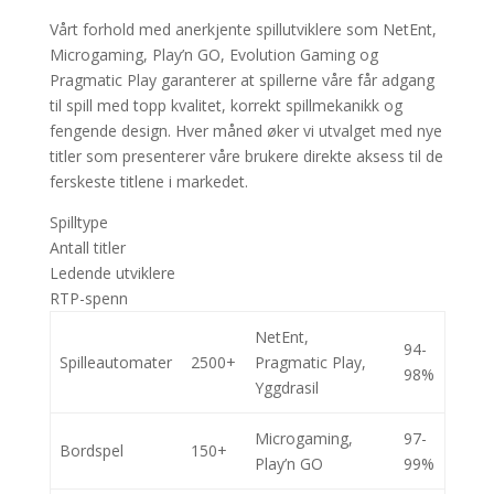
Vårt forhold med anerkjente spillutviklere som NetEnt,
Microgaming, Play’n GO, Evolution Gaming og
Pragmatic Play garanterer at spillerne våre får adgang
til spill med topp kvalitet, korrekt spillmekanikk og
fengende design. Hver måned øker vi utvalget med nye
titler som presenterer våre brukere direkte aksess til de
ferskeste titlene i markedet.
Spilltype
Antall titler
Ledende utviklere
RTP-spenn
NetEnt,
94-
Spilleautomater
2500+
Pragmatic Play,
98%
Yggdrasil
Microgaming,
97-
Bordspel
150+
Play’n GO
99%