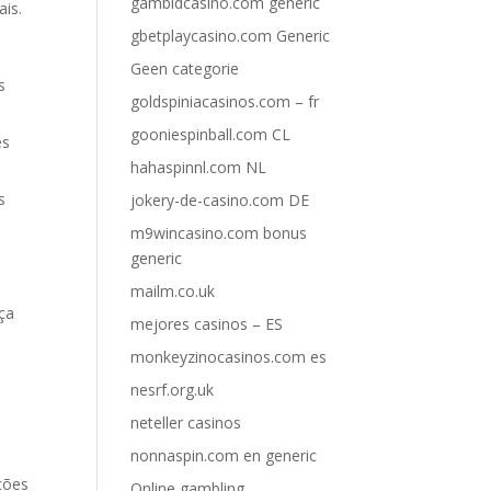
gambidcasino.com generic
ais.
gbetplaycasino.com Generic
Geen categorie
s
goldspiniacasinos.com – fr
gooniespinball.com CL
es
hahaspinnl.com NL
s
jokery-de-casino.com DE
m9wincasino.com bonus
generic
mailm.co.uk
ça
mejores casinos – ES
monkeyzinocasinos.com es
nesrf.org.uk
neteller casinos
o
nonnaspin.com en generic
ções
Online gambling