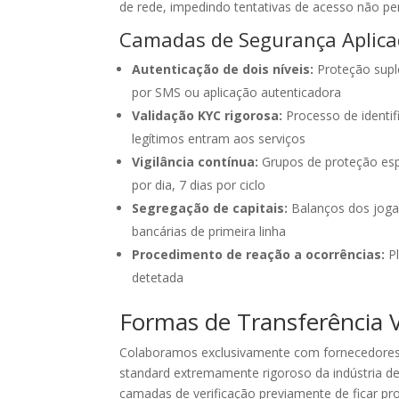
de rede, impedindo tentativas de acesso não per
Camadas de Segurança Aplic
Autenticação de dois níveis:
Proteção supl
por SMS ou aplicação autenticadora
Validação KYC rigorosa:
Processo de identif
legítimos entram aos serviços
Vigilância contínua:
Grupos de proteção es
por dia, 7 dias por ciclo
Segregação de capitais:
Balanços dos jogad
bancárias de primeira linha
Procedimento de reação a ocorrências:
Pl
detetada
Formas de Transferência V
Colaboramos exclusivamente com fornecedores 
standard extremamente rigoroso da indústria d
camadas de verificação previamente de ficar pr