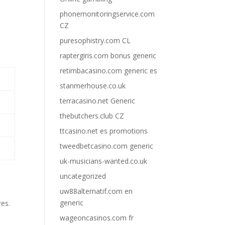
phonemonitoringservice.com
CZ
puresophistry.com CL
raptergiris.com bonus generic
retimbacasino.com generic es
stanmerhouse.co.uk
terracasino.net Generic
thebutchers.club CZ
ttcasino.net es promotions
tweedbetcasino.com generic
uk-musicians-wanted.co.uk
uncategorized
uw88alternatif.com en
generic
es.
wageoncasinos.com fr