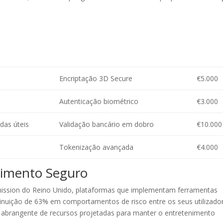
Encriptação 3D Secure
€5.000
Autenticação biométrico
€3.000
das úteis
Validação bancário em dobro
€10.000
Tokenização avançada
€4.000
nimento Seguro
ission do Reino Unido, plataformas que implementam ferramentas
inuição de 63% em comportamentos de risco entre os seus utilizador
 abrangente de recursos projetadas para manter o entretenimento