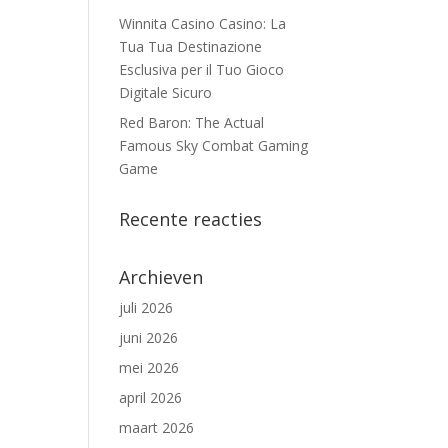
Winnita Casino Casino: La
Tua Tua Destinazione
Esclusiva per il Tuo Gioco
Digitale Sicuro
Red Baron: The Actual
Famous Sky Combat Gaming
Game
Recente reacties
Archieven
juli 2026
juni 2026
mei 2026
april 2026
maart 2026