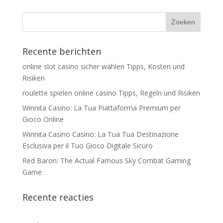
Recente berichten
online slot casino sicher wählen Tipps, Kosten und
Risiken
roulette spielen online casino Tipps, Regeln und Risiken
Winnita Casino: La Tua Piattaforma Premium per
Gioco Online
Winnita Casino Casino: La Tua Tua Destinazione
Esclusiva per il Tuo Gioco Digitale Sicuro
Red Baron: The Actual Famous Sky Combat Gaming
Game
Recente reacties