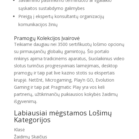
Savaiminio pasirinkimo terminuoto ar ilgalaikio
sąskaitos sustabdymo galimybes
Prieigą į ekspertų konsultantų organizacijų
komunikacijos žinių
Pramogų Kolekcijos Įvairovė
Teikiame daugiau nei 3500 sertifikuotų lošimo opcionų
su pirmaujančių globalių gamintojų. Šio portalo
rinkinys apima tradicinėms aparatus, šiuolaikinius video
slotus turinčius progresyviniais laimėjimais, desktop
pramogų ir taip pat live kazino stotis su ekspertais
krupjė. NetEnt, Microgaming, Play’n GO, Evolution
Gaming ir taip pat Pragmatic Play yra vos keli
partnerių, užtikrinančių puikiausios kokybės žaidimų
išgyvenimą.
Labiausiai mėgstamos Lošimų
Kategorijos
Klasė
Žaidimų Skaičius