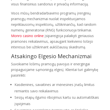
visus finansinius sandorius ir privačią informaciją.
Visos mūsų bendradarbiavimo programų įrenginių
pramogų mechanizmai nuolat inspektuojamos
nepriklausomų inspektorių, užtikrinančių, kad random
numerių generatoriai (RNG) funkcionuoja tinkamai.
Monro casino online
įsipareigoja palaikyti geriausius
pramonės reikalavimus, apsaugant kiekvieno lošėjo
interesus bei užtikrinant aukščiausią skaidrumą.
Atsakingo Elgesio Mechanizmai
Suvokiame lošimų pramogų pavojus ir energingai
propaguojame sąmoningą elgesį. Klientai turi galimybę
pasirinkti:
Kasdienines, savaitines ar mėnesines įnašų limitus
remiantis savo reikalavimus
Sesijų etapų ilgumo ribojimus kartu su automatiškais
įspėjimais