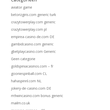
aviator game
betorizgiris.com generic turk
crazytowerplay.com generic
crazytowerplay.com pl
empirea-casino-de.com DE
gambidcasino.com generic
gbetplaycasino.com Generic
Geen categorie
goldspiniacasinos.com – fr
gooniespinball.com CL
hahaspinnl.com NL
jokery-de-casino.com DE
m9wincasino.com bonus generic
mailm.co.uk