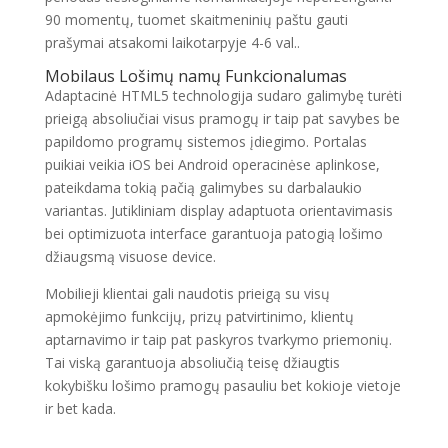
90 momentų, tuomet skaitmeninių paštu gauti
prašymai atsakomi laikotarpyje 4-6 val..
Mobilaus Lošimų namų Funkcionalumas
Adaptacinė HTML5 technologija sudaro galimybę turėti
prieigą absoliučiai visus pramogų ir taip pat savybes be
papildomo programų sistemos įdiegimo. Portalas
puikiai veikia iOS bei Android operacinėse aplinkose,
pateikdama tokią pačią galimybes su darbalaukio
variantas. Jutikliniam display adaptuota orientavimasis
bei optimizuota interface garantuoja patogią lošimo
džiaugsmą visuose device.
Mobilieji klientai gali naudotis prieigą su visų
apmokėjimo funkcijų, prizų patvirtinimo, klientų
aptarnavimo ir taip pat paskyros tvarkymo priemonių.
Tai viską garantuoja absoliučią teisę džiaugtis
kokybišku lošimo pramogų pasauliu bet kokioje vietoje
ir bet kada.