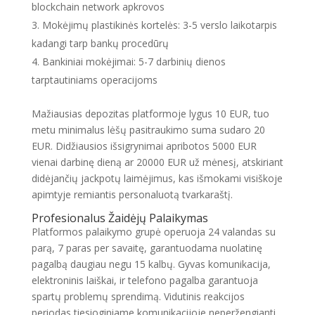
blockchain network apkrovos
Mokėjimų plastikinės kortelės: 3-5 verslo laikotarpis
kadangi tarp bankų procedūrų
Bankiniai mokėjimai: 5-7 darbinių dienos
tarptautiniams operacijoms
Mažiausias depozitas platformoje lygus 10 EUR, tuo
metu minimalus lėšų pasitraukimo suma sudaro 20
EUR. Didžiausios išsigrynimai apribotos 5000 EUR
vienai darbinę dieną ar 20000 EUR už mėnesį, atskiriant
didėjančių jackpotų laimėjimus, kas išmokami visiškoje
apimtyje remiantis personaluotą tvarkaraštį.
Profesionalus Žaidėjų Palaikymas
Platformos palaikymo grupė operuoja 24 valandas su
parą, 7 paras per savaitę, garantuodama nuolatinę
pagalbą daugiau negu 15 kalbų. Gyvas komunikacija,
elektroninis laiškai, ir telefono pagalba garantuoja
spartų problemų sprendimą. Vidutinis reakcijos
periodas tiesioginiame komunikacijoje neperžengianti