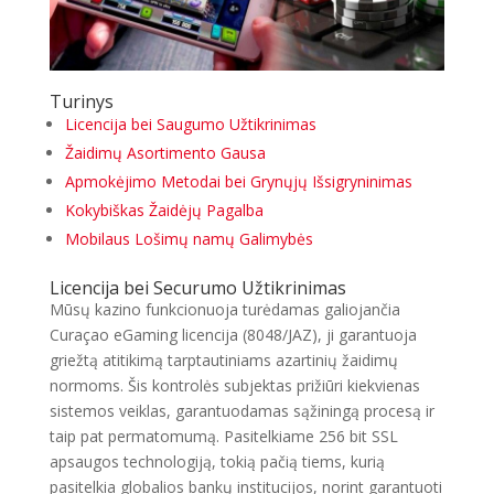
Turinys
Licencija bei Saugumo Užtikrinimas
Žaidimų Asortimento Gausa
Apmokėjimo Metodai bei Grynųjų Išsigryninimas
Kokybiškas Žaidėjų Pagalba
Mobilaus Lošimų namų Galimybės
Licencija bei Securumo Užtikrinimas
Mūsų kazino funkcionuoja turėdamas galiojančia
Curaçao eGaming licencija (8048/JAZ), ji garantuoja
griežtą atitikimą tarptautiniams azartinių žaidimų
normoms. Šis kontrolės subjektas prižiūri kiekvienas
sistemos veiklas, garantuodamas sąžiningą procesą ir
taip pat permatomumą. Pasitelkiame 256 bit SSL
apsaugos technologiją, tokią pačią tiems, kurią
pasitelkia globalios bankų institucijos, norint garantuoti