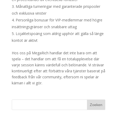
Månatliga turneringar med garanterade prispooler
och exklusiva vinster
Personliga bonusar för VIP-medlemmar med högre
insättningsgränser och snabbare uttag
Lojalitetspoäng som aldrig upphör att gälla så länge
kontot är aktivt
Hos oss på MegaRich handlar det inte bara om att
spela – det handlar om att få en totalupplevelse där
varje session känns värdefull och belönande. Vi strävar
kontinuerligt efter att förbättra våra tjänster baserat på
feedback från vår community, eftersom ni spelar är
kärnan i allt vi gör.