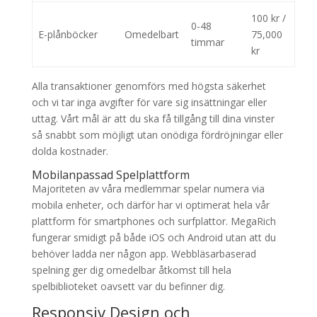
100 kr /
0-48
E-plånböcker
Omedelbart
75,000
timmar
kr
Alla transaktioner genomförs med högsta säkerhet
och vi tar inga avgifter för vare sig insättningar eller
uttag. Vårt mål är att du ska få tillgång till dina vinster
så snabbt som möjligt utan onödiga fördröjningar eller
dolda kostnader.
Mobilanpassad Spelplattform
Majoriteten av våra medlemmar spelar numera via
mobila enheter, och därför har vi optimerat hela vår
plattform för smartphones och surfplattor. MegaRich
fungerar smidigt på både iOS och Android utan att du
behöver ladda ner någon app. Webbläsarbaserad
spelning ger dig omedelbar åtkomst till hela
spelbiblioteket oavsett var du befinner dig.
Responsiv Design och