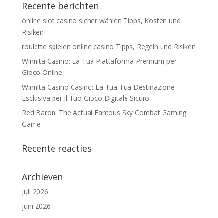
Recente berichten
online slot casino sicher wählen Tipps, Kosten und
Risiken
roulette spielen online casino Tipps, Regeln und Risiken
Winnita Casino: La Tua Piattaforma Premium per
Gioco Online
Winnita Casino Casino: La Tua Tua Destinazione
Esclusiva per il Tuo Gioco Digitale Sicuro
Red Baron: The Actual Famous Sky Combat Gaming
Game
Recente reacties
Archieven
juli 2026
juni 2026