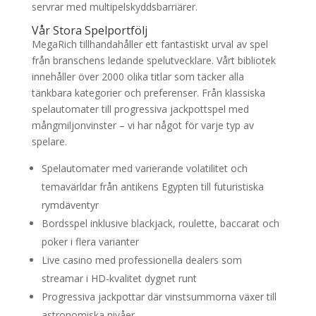
servrar med multipelskyddsbarriärer.
Vår Stora Spelportfölj
MegaRich tillhandahåller ett fantastiskt urval av spel
från branschens ledande spelutvecklare. Vårt bibliotek
innehåller över 2000 olika titlar som täcker alla
tänkbara kategorier och preferenser. Från klassiska
spelautomater till progressiva jackpottspel med
mångmiljonvinster – vi har något för varje typ av
spelare.
Spelautomater med varierande volatilitet och
temavärldar från antikens Egypten till futuristiska
rymdäventyr
Bordsspel inklusive blackjack, roulette, baccarat och
poker i flera varianter
Live casino med professionella dealers som
streamar i HD-kvalitet dygnet runt
Progressiva jackpottar där vinstsummorna växer till
astronomiska nivåer