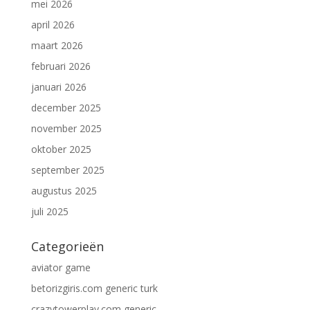
mei 2026
april 2026
maart 2026
februari 2026
januari 2026
december 2025
november 2025
oktober 2025
september 2025
augustus 2025
juli 2025
Categorieën
aviator game
betorizgiris.com generic turk
crazytowerplay.com generic