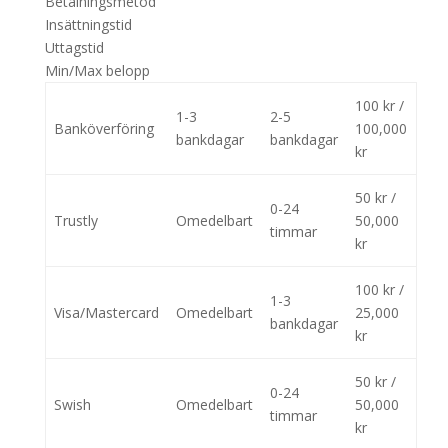
Betalningsmetod
Insättningstid
Uttagstid
Min/Max belopp
100 kr /
1-3
2-5
Banköverföring
100,000
bankdagar
bankdagar
kr
50 kr /
0-24
Trustly
Omedelbart
50,000
timmar
kr
100 kr /
1-3
Visa/Mastercard
Omedelbart
25,000
bankdagar
kr
50 kr /
0-24
Swish
Omedelbart
50,000
timmar
kr