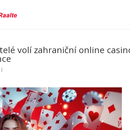
elé volí zahraniční online casin
nce
|