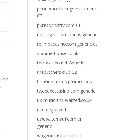
phonemonitoringservice.com
CZ
puresophistry.com CL
raptergiris.com bonus generic
retimbacasino.com generic es
stanmerhouse.co.uk
terracasino.net Generic
thebutchers.club CZ
nské
ttcasino.net es promotions
,
tweedbetcasino.com generic
uk-musicians-wanted.co.uk
uncategorized
uw88alternatif.com en
generic
a
wageoncasinos.com fr