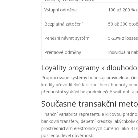
Vstupní odměna
100 až 200 % 
Bezplatná zatočení
50 až 300 otoč
Peněžní návrat systém
5-20% z losses
Prémiové odměny
Individuální na
Loyality programy k dlouhodo
Propracované systémy bonusují pravidelnou činno
kredity převoditelné k získání herní hodnoty nebo
přednostní vybírání bezpodmínečně wait dob a 
Současné transakční meto
Finanční variabilita reprezentuje klíčovou předn
bankovní transfery, debetní kreditky jakýchkoliv
prostřednictvím elektronických currencí jako BTC
posílenou level důvěrnosti.