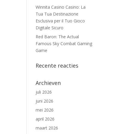
Winnita Casino Casino: La
Tua Tua Destinazione
Esclusiva per il Tuo Gioco
Digitale Sicuro
Red Baron: The Actual
Famous Sky Combat Gaming
Game
Recente reacties
Archieven
juli 2026
juni 2026
mei 2026
april 2026
maart 2026