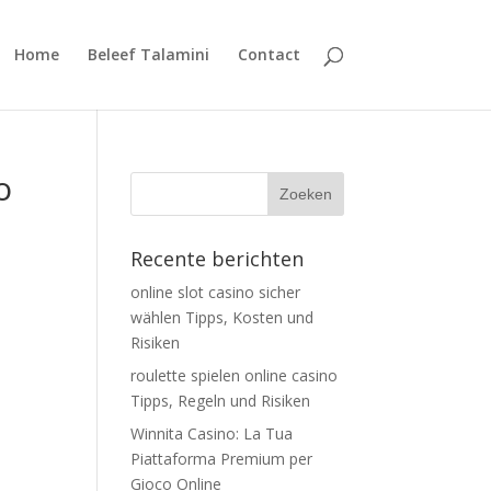
Home
Beleef Talamini
Contact
o
Recente berichten
online slot casino sicher
wählen Tipps, Kosten und
Risiken
roulette spielen online casino
Tipps, Regeln und Risiken
Winnita Casino: La Tua
Piattaforma Premium per
Gioco Online