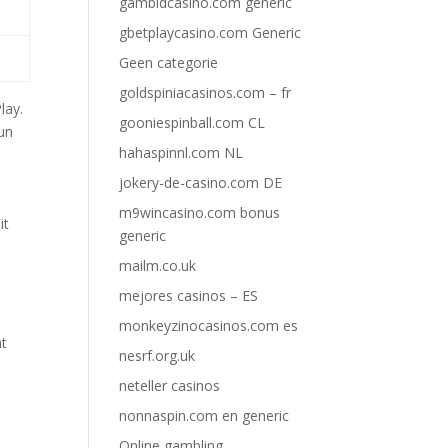
gambidcasino.com generic
gbetplaycasino.com Generic
Geen categorie
goldspiniacasinos.com – fr
lay.
gooniespinball.com CL
un
hahaspinnl.com NL
jokery-de-casino.com DE
m9wincasino.com bonus
it
generic
mailm.co.uk
mejores casinos – ES
monkeyzinocasinos.com es
nt
nesrf.org.uk
neteller casinos
nonnaspin.com en generic
Online gambling