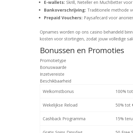
E-wallets:
Skrill, Neteller en MuchBetter voor
Bankoverschrijving:
Traditionele methode v
Prepaid Vouchers:
Paysafecard voor anonie
Opnames worden op ons casino behandeld binne
kosten voor stortingen, zodat jouw volledige sal
Bonussen en Promoties
Promotietype
Bonuswaarde
Inzetvereiste
Beschikbaarheid
Welkomstbonus
100% tot
Wekelijkse Reload
50% tot 
Cashback Programma
15% teru
Gratis Spins Dinsdag
50 Free 