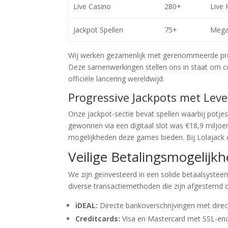
Live Casino
280+
Live 
Jackpot Spellen
75+
Mega
Wij werken gezamenlijk met gerenommeerde prov
Deze samenwerkingen stellen ons in staat om co
officiële lancering wereldwijd.
Progressive Jackpots met Lev
Onze jackpot-sectie bevat spellen waarbij potje
gewonnen via een digitaal slot was €18,9 miljo
mogelijkheden deze games bieden. Bij Lolajack 
Veilige Betalingsmogelijk
We zijn geïnvesteerd in een solide betaalsystee
diverse transactiemethoden die zijn afgestemd 
iDEAL:
Directe bankoverschrijvingen met direc
Creditcards:
Visa en Mastercard met SSL-enc