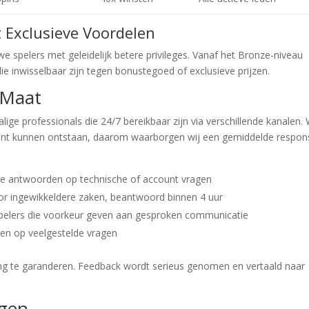
 Exclusieve Voordelen
pelers met geleidelijk betere privileges. Vanaf het Bronze-niveau
ie inwisselbaar zijn tegen bonustegoed of exclusieve prijzen.
 Maat
ige professionals die 24/7 bereikbaar zijn via verschillende kanalen. 
nt kunnen ontstaan, daarom waarborgen wij een gemiddelde respons
te antwoorden op technische of account vragen
oor ingewikkeldere zaken, beantwoord binnen 4 uur
spelers die voorkeur geven aan gesproken communicatie
n op veelgestelde vragen
ing te garanderen. Feedback wordt serieus genomen en vertaald naar
ngen