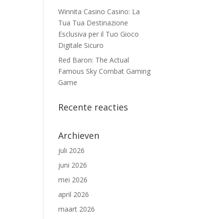
Winnita Casino Casino: La
Tua Tua Destinazione
Esclusiva per il Tuo Gioco
Digitale Sicuro
Red Baron: The Actual
Famous Sky Combat Gaming
Game
Recente reacties
Archieven
juli 2026
juni 2026
mei 2026
april 2026
maart 2026