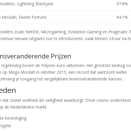
Roulette, Lightning Blackjack
97.8%
 Moolah, Divine Fortune
94.1%
iders zoals NetEnt, Microgaming, Evolution Gaming en Pragmatic P
ntinue nieuwe uitgaves toe te introduceren, vaak binnen 24 uur na h
ensveranderende Prijzen
s regelmatig boven de miljoen euro uitkomen. Het grootste bedrag oo
en op Mega Moolah in oktober 2015, een record dat aantoont welke
ontvang je toegang tot vergelijkbare levensveranderende kansen.
heden
m dat zowel snelheid als veiligheid waarborgt. Onze casino ondersteu
op de Nederlandse markt.
te bevestiging
ryptie