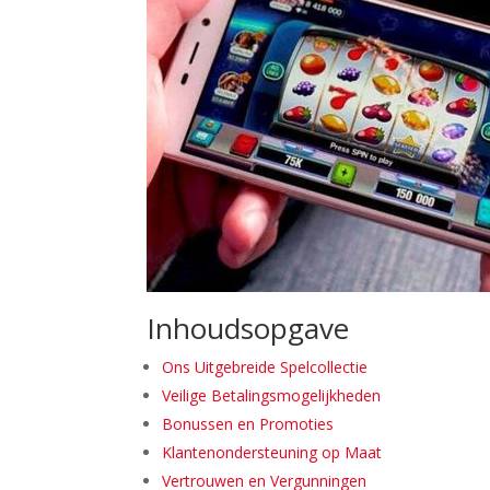
Inhoudsopgave
Ons Uitgebreide Spelcollectie
Veilige Betalingsmogelijkheden
Bonussen en Promoties
Klantenondersteuning op Maat
Vertrouwen en Vergunningen