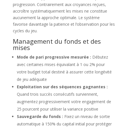
progression. Contrairement aux croyances reçues,
accroître systématiquement les mises ne constitue
aucunement la approche optimale. Le système
favorise davantage la patience et l’observation pour les
cycles du jeu.
Management du fonds et des
mises
Mode de pari progressive mesurée :
Débutez
avec certaines mises équivalant à 1 ou 2% pour
votre budget total destiné à assurer cette longévité
de jeu adéquate
Exploitation sur des séquences gagnantes :
Quand trois succès consécutifs surviennent,
augmentez progressivement votre engagement de
25 pourcent pour utiliser la variance positive
Sauvegarde du fonds :
Fixez un niveau de sortie
automatique à 150% du capital initial pour protéger