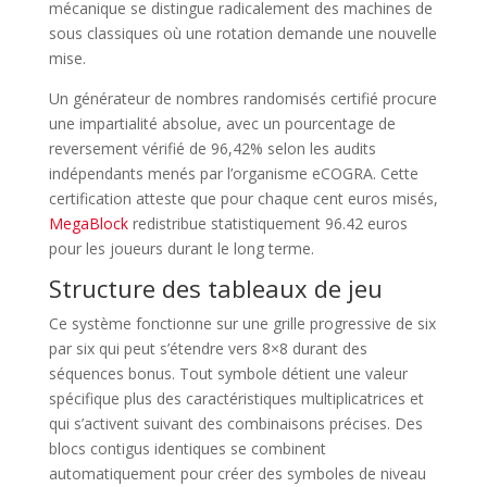
mécanique se distingue radicalement des machines de
sous classiques où une rotation demande une nouvelle
mise.
Un générateur de nombres randomisés certifié procure
une impartialité absolue, avec un pourcentage de
reversement vérifié de 96,42% selon les audits
indépendants menés par l’organisme eCOGRA. Cette
certification atteste que pour chaque cent euros misés,
MegaBlock
redistribue statistiquement 96.42 euros
pour les joueurs durant le long terme.
Structure des tableaux de jeu
Ce système fonctionne sur une grille progressive de six
par six qui peut s’étendre vers 8×8 durant des
séquences bonus. Tout symbole détient une valeur
spécifique plus des caractéristiques multiplicatrices et
qui s’activent suivant des combinaisons précises. Des
blocs contigus identiques se combinent
automatiquement pour créer des symboles de niveau