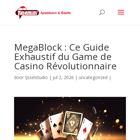
MegaBlock : Ce Guide
Exhaustif du Game de
Casino Révolutionnaire
door
IJsselstudio
|
jul 2, 2026
|
uncategorized
|