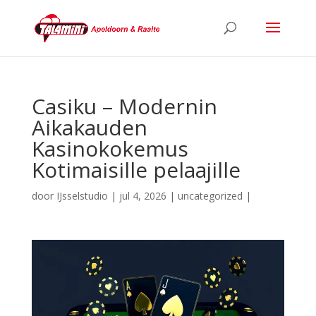
Casiku – Modernin
Aikakauden
Kasinokokemus
Kotimaisille pelaajille
door
IJsselstudio
|
jul 4, 2026
|
uncategorized
|