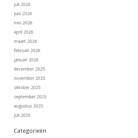
juli 2026
juni 2026
mei 2026
april 2026
maart 2026
februari 2026
januari 2026
december 2025
november 2025
oktober 2025
september 2025
augustus 2025
juli 2025
Categorieën