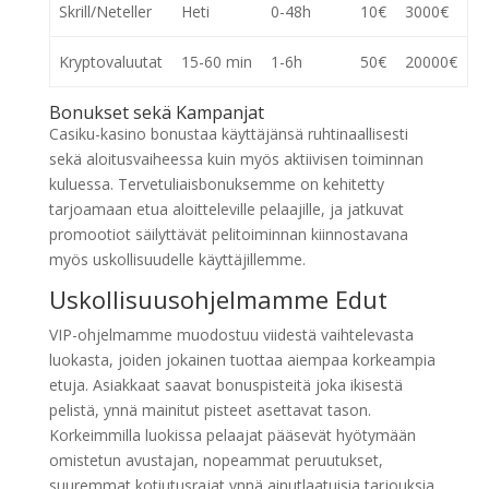
Skrill/Neteller
Heti
0-48h
10€
3000€
Kryptovaluutat
15-60 min
1-6h
50€
20000€
Bonukset sekä Kampanjat
Casiku-kasino bonustaa käyttäjänsä ruhtinaallisesti
sekä aloitusvaiheessa kuin myös aktiivisen toiminnan
kuluessa. Tervetuliaisbonuksemme on kehitetty
tarjoamaan etua aloitteleville pelaajille, ja jatkuvat
promootiot säilyttävät pelitoiminnan kiinnostavana
myös uskollisuudelle käyttäjillemme.
Uskollisuusohjelmamme Edut
VIP-ohjelmamme muodostuu viidestä vaihtelevasta
luokasta, joiden jokainen tuottaa aiempaa korkeampia
etuja. Asiakkaat saavat bonuspisteitä joka ikisestä
pelistä, ynnä mainitut pisteet asettavat tason.
Korkeimmilla luokissa pelaajat pääsevät hyötymään
omistetun avustajan, nopeammat peruutukset,
suuremmat kotiutusrajat ynnä ainutlaatuisia tarjouksia.