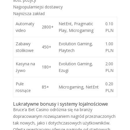
Ilość pozycji
Najpopularniejsi dostawcy
Najniższa zakład
Automaty
NetEnt, Pragmatic
0.10
2800+
video
Play, Microgaming
PLN
Zabawy
Evolution Gaming,
1.00
450+
stolikowe
Playtech
PLN
Kasyna na
Evolution Gaming,
2.00
180+
żywo
Ezugi
PLN
Pule
0.20
85+
Microgaming, NetEnt
rosnące
PLN
Lukratywne bonusy i systemy lojalnościowe
Bruce’a Bet Casino odróżnia się na branży
dopracowanym rozwiązaniem nagród przeznaczonych
tak nowych, jako i dotychczasowych użytkowników.
Oferta rejestracyjny oferuje nagrodę od startowych