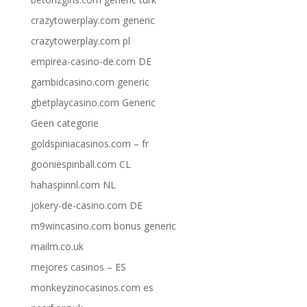
crazytowerplay.com generic
crazytowerplay.com pl
empirea-casino-de.com DE
gambidcasino.com generic
gbetplaycasino.com Generic
Geen categorie
goldspiniacasinos.com – fr
gooniespinball.com CL
hahaspinnl.com NL
jokery-de-casino.com DE
m9wincasino.com bonus generic
mailm.co.uk
mejores casinos – ES
monkeyzinocasinos.com es