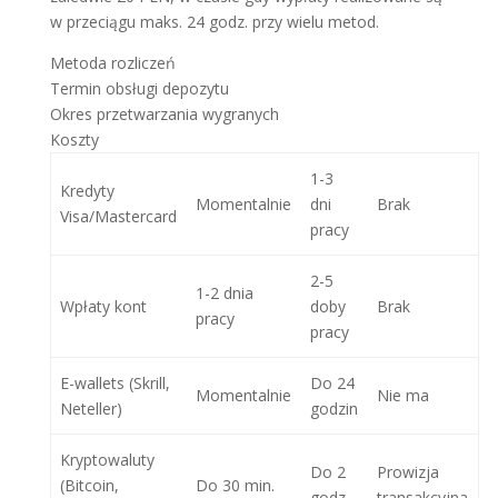
w przeciągu maks. 24 godz. przy wielu metod.
Metoda rozliczeń
Termin obsługi depozytu
Okres przetwarzania wygranych
Koszty
1-3
Kredyty
Momentalnie
dni
Brak
Visa/Mastercard
pracy
2-5
1-2 dnia
Wpłaty kont
doby
Brak
pracy
pracy
E-wallets (Skrill,
Do 24
Momentalnie
Nie ma
Neteller)
godzin
Kryptowaluty
Do 2
Prowizja
(Bitcoin,
Do 30 min.
godz.
transakcyjna