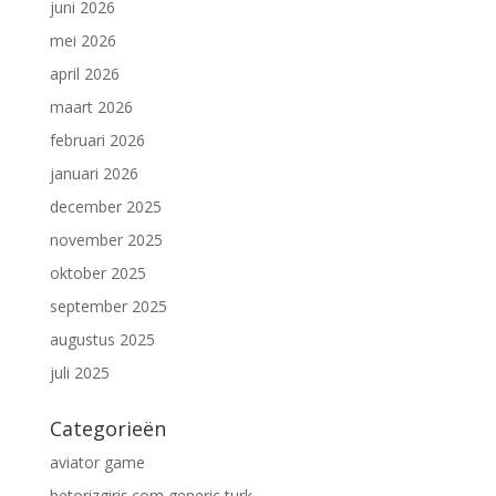
juni 2026
mei 2026
april 2026
maart 2026
februari 2026
januari 2026
december 2025
november 2025
oktober 2025
september 2025
augustus 2025
juli 2025
Categorieën
aviator game
betorizgiris.com generic turk